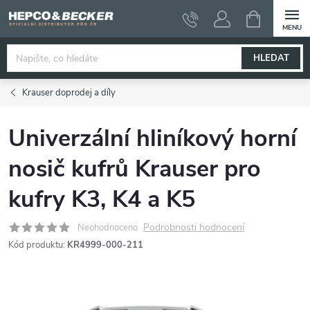
Přejít
NÁKUPNÍ
KOŠÍK
na
obsah
HLEDAT
Krauser doprodej a díly
Univerzální hliníkový horní
nosič kufrů Krauser pro
kufry K3, K4 a K5
Podrobnosti hodnocení
Neohodnoceno
Kód produktu:
KR4999-000-211