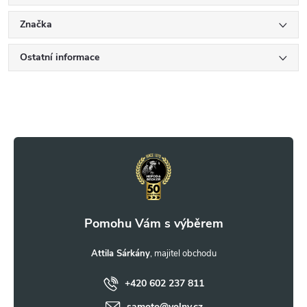
Značka
Ostatní informace
Z
á
p
a
t
Attila Sárkány
+420 602 237 811
í
samoto
@
volny.cz