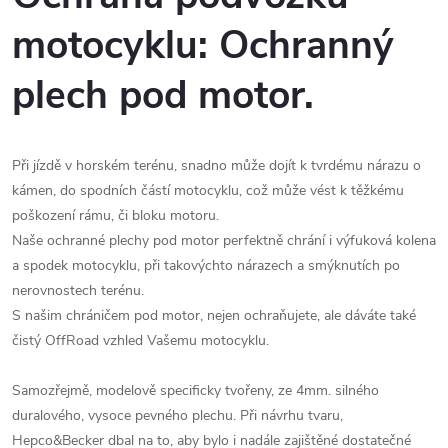
motocyklu: Ochranný
plech pod motor.
Při jízdě v horském terénu, snadno může dojít k tvrdému nárazu o
kámen, do spodních částí motocyklu, což může vést k těžkému
poškození rámu, či bloku motoru.
Naše ochranné plechy pod motor perfektně chrání i výfuková kolena
a spodek motocyklu, při takovýchto nárazech a smýknutích po
nerovnostech terénu.
S našim chráničem pod motor, nejen ochraňujete, ale dáváte také
čistý OffRoad vzhled Vašemu motocyklu.
Samozřejmě, modelově specificky tvořeny, ze 4mm. silného
duralového, vysoce pevného plechu. Při návrhu tvaru,
Hepco&Becker dbal na to, aby bylo i nadále zajištěné dostatečné