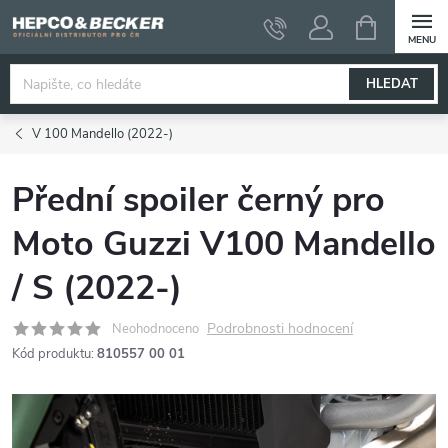
Přejít
NÁKUPNÍ
KOŠÍK
na
obsah
HLEDAT
V 100 Mandello (2022-)
Přední spoiler černý pro
Moto Guzzi V100 Mandello
/ S (2022-)
Podrobnosti hodnocení
Neohodnoceno
Kód produktu:
810557 00 01