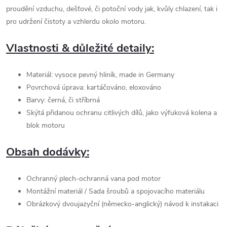
proudění vzduchu, dešťové, či potoční vody jak, kvůly chlazení, tak i
pro udržení čistoty a vzhlerdu okolo motoru.
Vlastnosti & důležité detaily:
Materiál: vysoce pevný hliník, made in Germany
Povrchová úprava: kartáčováno, eloxováno
Barvy: černá, či stříbrná
Skýtá přidanou ochranu citlivých dílů, jako výfuková kolena a
blok motoru
Obsah dodávky:
Ochranný plech-ochranná vana pod motor
Montážní materiál / Sada šroubů a spojovacího materiálu
Obrázkový dvoujazyční (německo-anglický) návod k instakaci