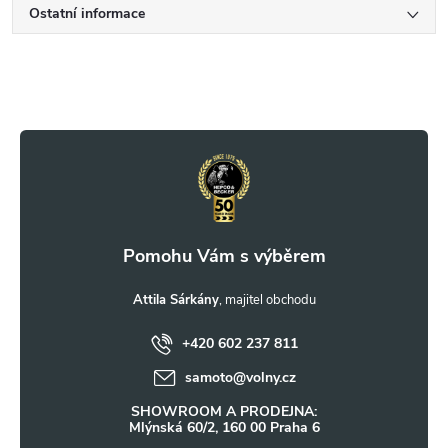
Ostatní informace
Z
á
p
a
t
Attila Sárkány
+420 602 237 811
í
samoto
@
volny.cz
SHOWROOM A PRODEJNA:
Mlýnská 60/2, 160 00 Praha 6