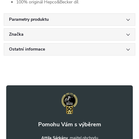
100% originál Hepco&Becker díl.
Parametry produktu
Značka
Ostatní informace
Z
á
p
a
Attila Sárkány