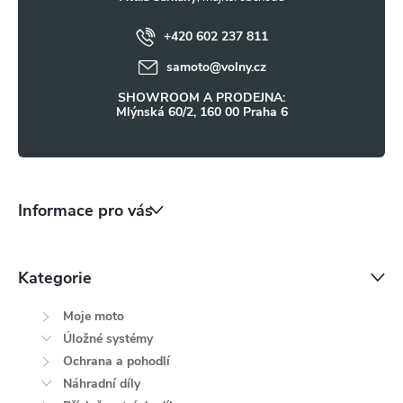
t
+420 602 237 811
í
samoto
@
volny.cz
SHOWROOM A PRODEJNA:
Mlýnská 60/2, 160 00 Praha 6
Informace pro vás
Kategorie
Moje moto
Úložné systémy
Ochrana a pohodlí
Náhradní díly