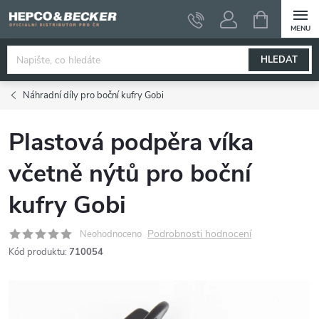
Přejít
NÁKUPNÍ
KOŠÍK
na
obsah
HLEDAT
Náhradní díly pro boční kufry Gobi
Plastová podpěra víka
včetně nýtů pro boční
kufry Gobi
Podrobnosti hodnocení
Neohodnoceno
Kód produktu:
710054