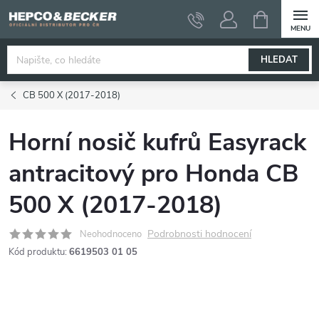
Přejít
NÁKUPNÍ
KOŠÍK
na
obsah
HLEDAT
CB 500 X (2017-2018)
Horní nosič kufrů Easyrack
antracitový pro Honda CB
500 X (2017-2018)
Podrobnosti hodnocení
Neohodnoceno
Kód produktu:
6619503 01 05