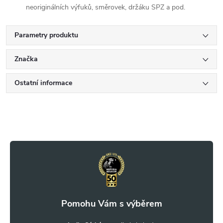
neoriginálních výfuků, směrovek, držáku SPZ a pod.
Parametry produktu
Značka
Ostatní informace
Z
á
p
a