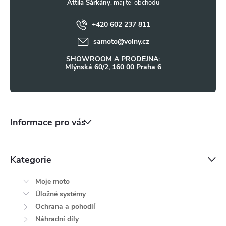
t
Attila Sárkány
+420 602 237 811
í
samoto
@
volny.cz
SHOWROOM A PRODEJNA:
Mlýnská 60/2, 160 00 Praha 6
Informace pro vás
Kategorie
Moje moto
Úložné systémy
Ochrana a pohodlí
Náhradní díly