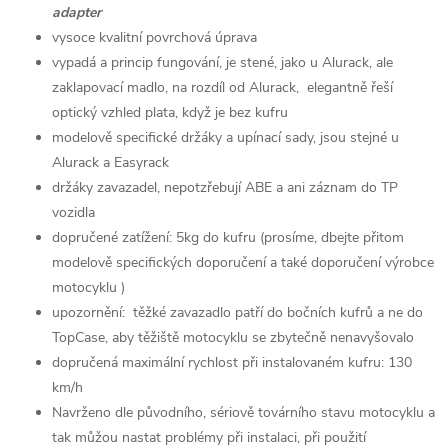
adapter
vysoce kvalitní povrchová úprava
vypadá a princip fungování, je stené, jako u Alurack, ale
zaklapovací madlo, na rozdíl od Alurack, elegantně řeší
optický vzhled plata, když je bez kufru
modelově specifické držáky a upínací sady, jsou stejné u
Alurack a Easyrack
držáky zavazadel, nepotzřebují ABE a ani záznam do TP
vozidla
dopručené zatížení: 5kg do kufru (prosíme, dbejte přitom
modelově specifických doporučení a také doporučení výrobce
motocyklu )
upozornění: těžké zavazadlo patří do bočních kufrů a ne do
TopCase, aby těžiště motocyklu se zbytečně nenavyšovalo
dopručená maximální rychlost při instalovaném kufru: 130
km/h
Navrženo dle původního, sériově továrního stavu motocyklu a
tak můžou nastat problémy při instalaci, při použití