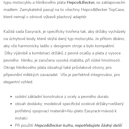
typu motocyklu a hliníkového plata
Hepco&
Becker,
se zaklapovacím
madlem. Zamykatelně pasují na to všechny Hepco&Becker TopCase,
které nemají v sériové výbavě plastový adaptér.
Každá sada Easyrack, je specificky tvořena tak, aby držáky vycházely
na úchytové body, které skýtá daný typ motocyklu. Je přitom dbáno,
aby vše harmonicky ladilo s designem stroje a bylo kompaktní.
Díky výárobě a kombinaci držáků z pevné ocalůy a plata z vysoce
pevného hliníku, je zaručena vysoká stabilita, při nízké hmotnosti.
Okraje hliníkového plata obsahují také průvlakové otvory, pro
připevnění měkkých zavazadel. Vše je perfektně integrováno, pro
elegantní vzhled.
solidní základní konstrukce z ocely a pevného duralu
obsah dodávky: modelově specifické ocelové držáky+veškerý
potřebný spojovací materiál+Alu-plato Easyrack+návod k
instalci
Při použití
Hepco&Becker kufru, nepotřebujete žádný další