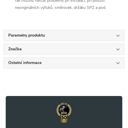
tak můžou nastat problémy při instalaci, při použití
neoriginálních výfuků, směrovek, držáku SPZ a pod.
Parametry produktu
Značka
Ostatní informace
Z
á
p