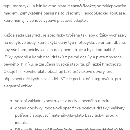
typu motocyklu a hliníkového plata
Hepco&
Becker,
se zaklapovacím
madlem. Zamykatelně pasují na to všechny Hepco&Becker TopCase,
které nemají v sériové výbavě plastový adaptér.
Každá sada Easyrack, je specificky tvořena tak, aby držáky vycházely
na úchytové body, které skýtá daný typ motocyklu. Je přitom dbáno,
aby vše harmonicky ladilo s designem stroje a bylo kompaktní.
Díky výárobě a kombinaci držáků z pevné ocalůy a plata z vysoce
pevného hliníku, je zaručena vysoká stabilita, při nízké hmotnosti.
Okraje hliníkového plata obsahují také průvlakové otvory, pro
připevnění měkkých zavazadel. Vše je perfektně integrováno, pro
elegantní vzhled.
solidní základní konstrukce z ocely a pevného duralu
obsah dodávky: modelově specifické ocelové držáky+veškerý
potřebný spojovací materiál+Alu-plato Easyrack+návod k
instalci
Při použití
Hepco&Becker kufru, nepotřebujete žádný další