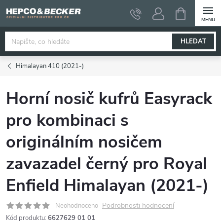
Přejít
NÁKUPNÍ
KOŠÍK
na
obsah
HLEDAT
Himalayan 410 (2021-)
Horní nosič kufrů Easyrack
pro kombinaci s
originálním nosičem
zavazadel černý pro Royal
Enfield Himalayan (2021-)
Podrobnosti hodnocení
Neohodnoceno
Kód produktu:
6627629 01 01