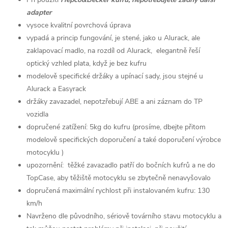
adapter
vysoce kvalitní povrchová úprava
vypadá a princip fungování, je stené, jako u Alurack, ale
zaklapovací madlo, na rozdíl od Alurack, elegantně řeší
optický vzhled plata, když je bez kufru
modelově specifické držáky a upínací sady, jsou stejné u
Alurack a Easyrack
držáky zavazadel, nepotzřebují ABE a ani záznam do TP
vozidla
dopručené zatížení: 5kg do kufru (prosíme, dbejte přitom
modelově specifických doporučení a také doporučení výrobce
motocyklu )
upozornění: těžké zavazadlo patří do bočních kufrů a ne do
TopCase, aby těžiště motocyklu se zbytečně nenavyšovalo
dopručená maximální rychlost při instalovaném kufru: 130
km/h
Navrženo dle původního, sériově továrního stavu motocyklu a