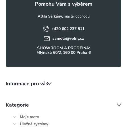
a
t
Attila Sárkány
+420 602 237 811
í
samoto
@
volny.cz
SHOWROOM A PRODEJNA:
Mlýnská 60/2, 160 00 Praha 6
Informace pro vás
Kategorie
Moje moto
Úložné systémy