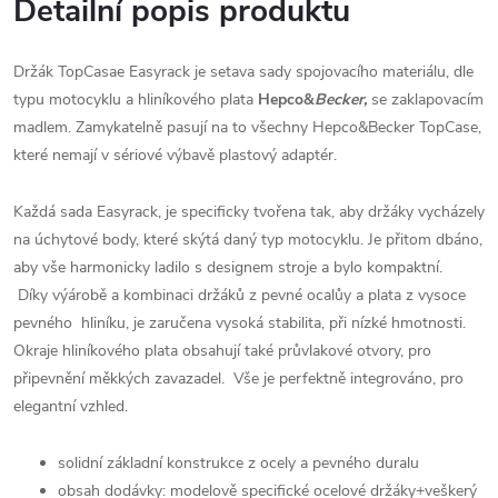
Detailní popis produktu
Držák TopCasae Easyrack je setava sady spojovacího materiálu, dle
typu motocyklu a hliníkového plata
Hepco&
Becker,
se zaklapovacím
madlem. Zamykatelně pasují na to všechny Hepco&Becker TopCase,
které nemají v sériové výbavě plastový adaptér.
Každá sada Easyrack, je specificky tvořena tak, aby držáky vycházely
na úchytové body, které skýtá daný typ motocyklu. Je přitom dbáno,
aby vše harmonicky ladilo s designem stroje a bylo kompaktní.
Díky výárobě a kombinaci držáků z pevné ocalůy a plata z vysoce
pevného hliníku, je zaručena vysoká stabilita, při nízké hmotnosti.
Okraje hliníkového plata obsahují také průvlakové otvory, pro
připevnění měkkých zavazadel. Vše je perfektně integrováno, pro
elegantní vzhled.
solidní základní konstrukce z ocely a pevného duralu
obsah dodávky: modelově specifické ocelové držáky+veškerý