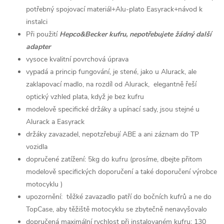
potřebný spojovací materiál+Alu-plato Easyrack+návod k
instalci
Při použití
Hepco&Becker kufru, nepotřebujete žádný další
adapter
vysoce kvalitní povrchová úprava
vypadá a princip fungování, je stené, jako u Alurack, ale
zaklapovací madlo, na rozdíl od Alurack, elegantně řeší
optický vzhled plata, když je bez kufru
modelově specifické držáky a upínací sady, jsou stejné u
Alurack a Easyrack
držáky zavazadel, nepotzřebují ABE a ani záznam do TP
vozidla
dopručené zatížení: 5kg do kufru (prosíme, dbejte přitom
modelově specifických doporučení a také doporučení výrobce
motocyklu )
upozornění: těžké zavazadlo patří do bočních kufrů a ne do
TopCase, aby těžiště motocyklu se zbytečně nenavyšovalo
dopručená maximální rychlost při instalovaném kufru: 130