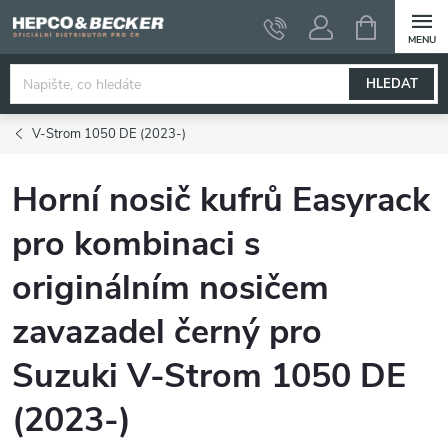
Přejít
NÁKUPNÍ
KOŠÍK
na
obsah
HLEDAT
V-Strom 1050 DE (2023-)
Horní nosič kufrů Easyrack
pro kombinaci s
originálním nosičem
zavazadel černý pro
Suzuki V-Strom 1050 DE
(2023-)