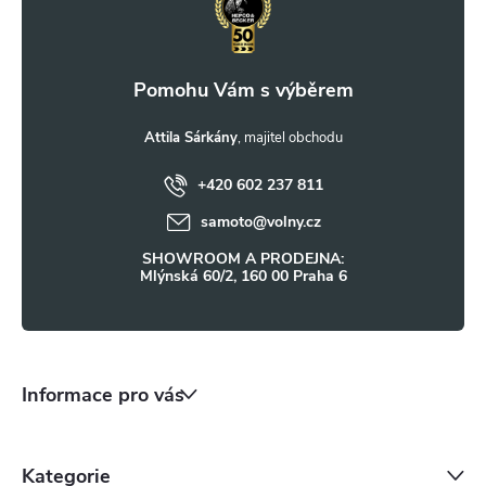
p
a
t
Attila Sárkány
+420 602 237 811
í
samoto
@
volny.cz
SHOWROOM A PRODEJNA:
Mlýnská 60/2, 160 00 Praha 6
Informace pro vás
Kategorie