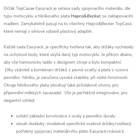
Držák TopCasae Easyrack je setava sady spojovacího materiálu, dle
typu motocyklu a hliníkového plata
Hepco&
Becker,
se zaklapovacím
madlem. Zamykatelně pasují na to všechny Hepco&Becker TopCase,
které nemají v sériové výbavě plastový adaptér.
Každá sada Easyrack, je specificky tvořena tak, aby držáky vycházely
na úchytové body, které skýtá daný typ motocyklu. Je přitom dbáno,
aby vše harmonicky ladilo s designem stroje a bylo kompaktní.
Díky výárobě a kombinaci držáků z pevné ocalůy a plata z vysoce
pevného hliníku, je zaručena vysoká stabilita, při nízké hmotnosti.
Okraje hliníkového plata obsahují také průvlakové otvory, pro
připevnění měkkých zavazadel. Vše je perfektně integrováno, pro
elegantní vzhled.
solidní základní konstrukce z ocely a pevného duralu
obsah dodávky: modelově specifické ocelové držáky+veškerý
potřebný spojovací materiál+Alu-plato Easyrack+návod k