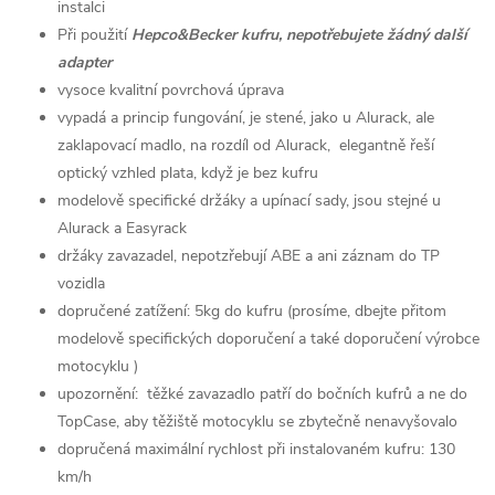
instalci
Při použití
Hepco&Becker kufru, nepotřebujete žádný další
adapter
vysoce kvalitní povrchová úprava
vypadá a princip fungování, je stené, jako u Alurack, ale
zaklapovací madlo, na rozdíl od Alurack, elegantně řeší
optický vzhled plata, když je bez kufru
modelově specifické držáky a upínací sady, jsou stejné u
Alurack a Easyrack
držáky zavazadel, nepotzřebují ABE a ani záznam do TP
vozidla
dopručené zatížení: 5kg do kufru (prosíme, dbejte přitom
modelově specifických doporučení a také doporučení výrobce
motocyklu )
upozornění: těžké zavazadlo patří do bočních kufrů a ne do
TopCase, aby těžiště motocyklu se zbytečně nenavyšovalo
dopručená maximální rychlost při instalovaném kufru: 130
km/h