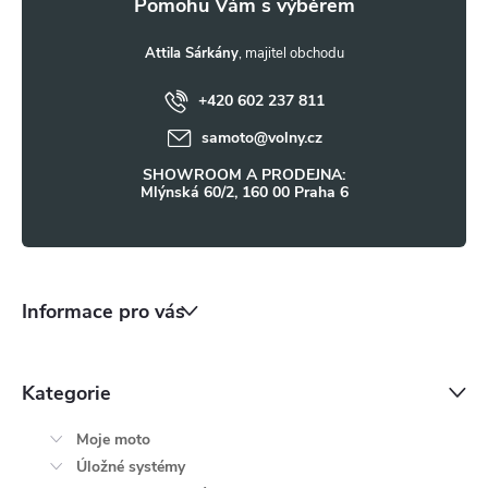
a
t
Attila Sárkány
+420 602 237 811
í
samoto
@
volny.cz
SHOWROOM A PRODEJNA:
Mlýnská 60/2, 160 00 Praha 6
Informace pro vás
Kategorie
Moje moto
Úložné systémy