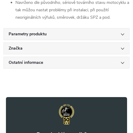
Navrženo dle původního, sériově továrního stavu motocyklu a
tak můžou nastat problémy při instalaci, při použití
neoriginálních výfuků, směrovek, držáku SPZ a pod.
Parametry produktu
Značka
Ostatní informace
Z
á
p