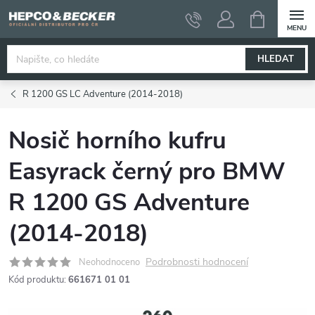
Přejít
NÁKUPNÍ
KOŠÍK
na
obsah
HLEDAT
R 1200 GS LC Adventure (2014-2018)
Nosič horního kufru
Easyrack černý pro BMW
R 1200 GS Adventure
(2014-2018)
Podrobnosti hodnocení
Neohodnoceno
Kód produktu:
661671 01 01