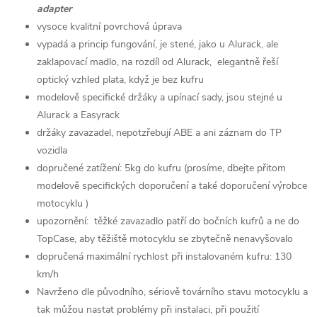
adapter
vysoce kvalitní povrchová úprava
vypadá a princip fungování, je stené, jako u Alurack, ale
zaklapovací madlo, na rozdíl od Alurack, elegantně řeší
optický vzhled plata, když je bez kufru
modelově specifické držáky a upínací sady, jsou stejné u
Alurack a Easyrack
držáky zavazadel, nepotzřebují ABE a ani záznam do TP
vozidla
dopručené zatížení: 5kg do kufru (prosíme, dbejte přitom
modelově specifických doporučení a také doporučení výrobce
motocyklu )
upozornění: těžké zavazadlo patří do bočních kufrů a ne do
TopCase, aby těžiště motocyklu se zbytečně nenavyšovalo
dopručená maximální rychlost při instalovaném kufru: 130
km/h
Navrženo dle původního, sériově továrního stavu motocyklu a
tak můžou nastat problémy při instalaci, při použití