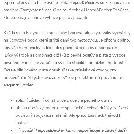
typu motocyklu a hliníkového plata
Hepco&
Becker,
se zaklapovacím
madlem. Zamykatelně pasují na to všechny Hepco&Becker TopCase,
které nemají v sériové výbavě plastový adaptér.
Každá sada Easyrack, je specificky tvořena tak, aby držáky vycházely
na úchytové body, které skýtá daný typ motocyklu. Je přitom dbáno,
aby vše harmonicky ladilo s designem stroje a bylo kompaktní.
Díky výárobě a kombinaci držáků z pevné ocalůy a plata z vysoce
pevného hliníku, je zaručena vysoká stabilita, při nízké hmotnosti.
Okraje hliníkového plata obsahují také průvlakové otvory, pro
připevnění měkkých zavazadel. Vše je perfektně integrováno, pro
elegantní vzhled.
solidní základní konstrukce z ocely a pevného duralu
obsah dodávky: modelově specifické ocelové držáky+veškerý
potřebný spojovací materiál+Alu-plato Easyrack+návod k
instalci
Při použití
Hepco&Becker kufru, nepotřebujete žádný další