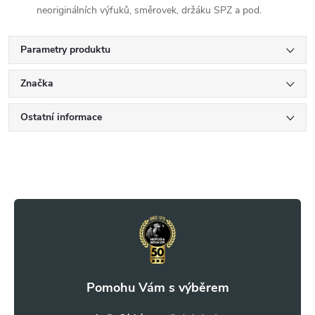
neoriginálních výfuků, směrovek, držáku SPZ a pod.
Parametry produktu
Značka
Ostatní informace
Z
á
p
a