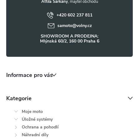
t
Attila Sárkány
+420 602 237 811
í
samoto
@
volny.cz
SHOWROOM A PRODEJNA:
Mlýnská 60/2, 160 00 Praha 6
Informace pro vás
Kategorie
Moje moto
Úložné systémy
Ochrana a pohodlí
Náhradní díly