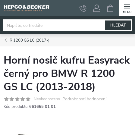
Přejít
NÁKUPNÍ
KOŠÍK
na
obsah
HLEDAT
R 1200 GS LC (2017-)
Horní nosič kufru Easyrack
černý pro BMW R 1200
GS LC (2013-2018)
Podrobnosti hodnocení
Neohodnoceno
Kód produktu:
661665 01 01