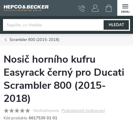
Přejít
NÁKUPNÍ
KOŠÍK
na
obsah
HLEDAT
Scrambler 800 (2015-2018)
Nosič horního kufru
Easyrack černý pro Ducati
Scrambler 800 (2015-
2018)
Podrobnosti hodnocení
Neohodnoceno
Kód produktu:
6617530 01 01