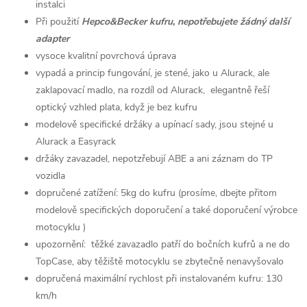
instalci
Při použití
Hepco&Becker kufru, nepotřebujete žádný další
adapter
vysoce kvalitní povrchová úprava
vypadá a princip fungování, je stené, jako u Alurack, ale
zaklapovací madlo, na rozdíl od Alurack, elegantně řeší
optický vzhled plata, když je bez kufru
modelově specifické držáky a upínací sady, jsou stejné u
Alurack a Easyrack
držáky zavazadel, nepotzřebují ABE a ani záznam do TP
vozidla
dopručené zatížení: 5kg do kufru (prosíme, dbejte přitom
modelově specifických doporučení a také doporučení výrobce
motocyklu )
upozornění: těžké zavazadlo patří do bočních kufrů a ne do
TopCase, aby těžiště motocyklu se zbytečně nenavyšovalo
dopručená maximální rychlost při instalovaném kufru: 130
km/h