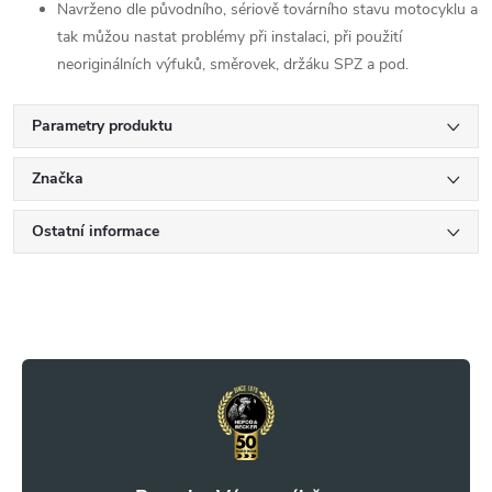
Navrženo dle původního, sériově továrního stavu motocyklu a
tak můžou nastat problémy při instalaci, při použití
neoriginálních výfuků, směrovek, držáku SPZ a pod.
Parametry produktu
Značka
Ostatní informace
Z
á
p