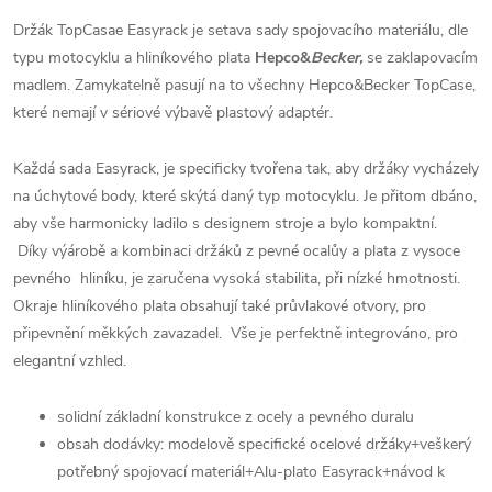
Držák TopCasae Easyrack je setava sady spojovacího materiálu, dle
typu motocyklu a hliníkového plata
Hepco&
Becker,
se zaklapovacím
madlem. Zamykatelně pasují na to všechny Hepco&Becker TopCase,
které nemají v sériové výbavě plastový adaptér.
Každá sada Easyrack, je specificky tvořena tak, aby držáky vycházely
na úchytové body, které skýtá daný typ motocyklu. Je přitom dbáno,
aby vše harmonicky ladilo s designem stroje a bylo kompaktní.
Díky výárobě a kombinaci držáků z pevné ocalůy a plata z vysoce
pevného hliníku, je zaručena vysoká stabilita, při nízké hmotnosti.
Okraje hliníkového plata obsahují také průvlakové otvory, pro
připevnění měkkých zavazadel. Vše je perfektně integrováno, pro
elegantní vzhled.
solidní základní konstrukce z ocely a pevného duralu
obsah dodávky: modelově specifické ocelové držáky+veškerý
potřebný spojovací materiál+Alu-plato Easyrack+návod k