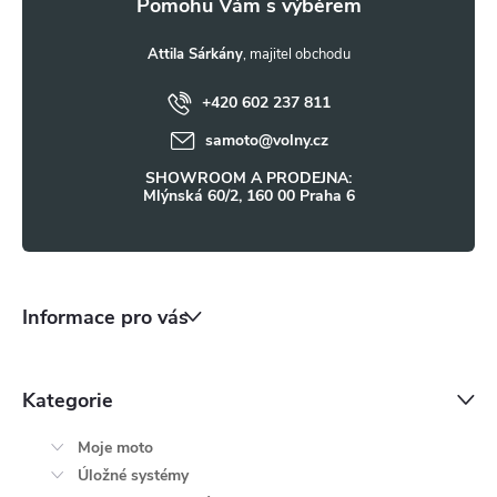
a
t
Attila Sárkány
+420 602 237 811
í
samoto
@
volny.cz
SHOWROOM A PRODEJNA:
Mlýnská 60/2, 160 00 Praha 6
Informace pro vás
Kategorie
Moje moto
Úložné systémy