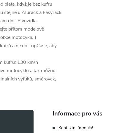
ed plata, když je bez kufru
ou stejné u Alurack a Easyrack
znam do TP vozidla
bejte přitom modelově
robce motocyklu )
 kufrů a ne do TopCase, aby
ém kufru: 130 km/h
tavu motocyklu a tak můžou
iginálních výfuků, směrovek,
Informace pro vás
Kontaktní formulář