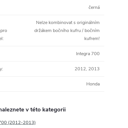
černá
Nelze kombinovat s originálním
 pro
držákem bočního kufru / bočním
el
:
kufrem!
Integra 700
y
:
2012, 2013
Honda
aleznete v této kategorii
 700 (2012-2013)