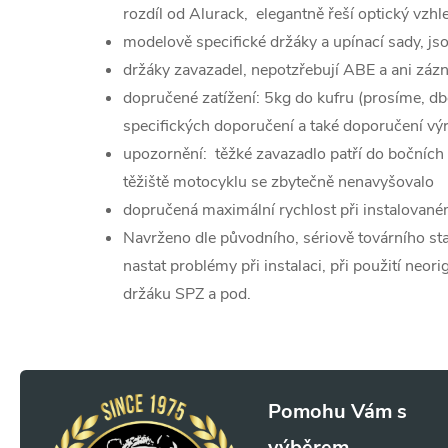
rozdíl od Alurack, elegantně řeší optický vzhl
modelově specifické držáky a upínací sady, js
držáky zavazadel, nepotzřebují ABE a ani zá
dopručené zatížení: 5kg do kufru (prosíme, d
specifických doporučení a také doporučení vý
upozornění: těžké zavazadlo patří do bočních
těžiště motocyklu se zbytečně nenavyšovalo
dopručená maximální rychlost při instalovan
Navrženo dle původního, sériově továrního s
nastat problémy při instalaci, při použití neor
držáku SPZ a pod.
Z
á