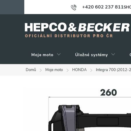
Přejít
+420 602 237 811
SHO
na
obsah
Moje moto
Úložné systémy
Domů
Moje moto
HONDA
Integra 700 (2012-