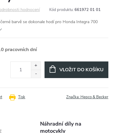
odrobnosti hodnocení
Kód produktu:
661972 01 01
 černé barvě se dokonale hodí pro Honda Integra 700
10 pracovních dní
VLOŽIT DO KOŠÍKU
et
Tisk
Značka:
Hepco & Becker
Náhradní díly na
motocykly
č