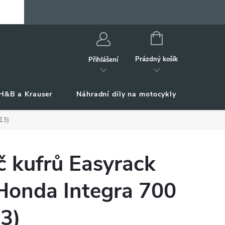
NÁKUPNÍ
KOŠÍK
Prázdný košík
Přihlášení
H&B a Krauser
Náhradní díly na motocykly
Příslu
13)
č kufrů Easyrack
Honda Integra 700
3)