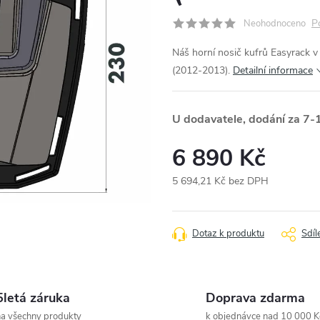
P
Neohodnoceno
Náš horní nosič kufrů Easyrack v
(2012-2013).
Detailní informace
U dodavatele, dodání za 7-
6 890 Kč
5 694,21 Kč bez DPH
Měrná
cena:
Dotaz k produktu
Sdíl
5letá záruka
Doprava zdarma
a všechny produkty
k objednávce nad 10 000 K