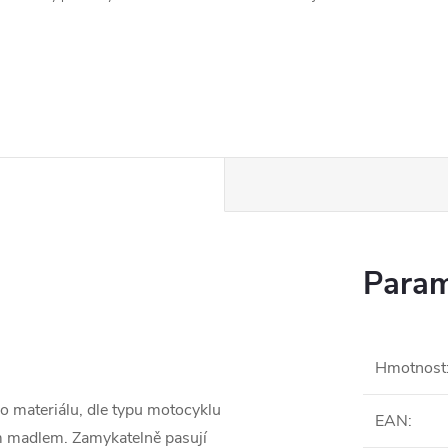
Param
Hmotnost
o materiálu, dle typu motocyklu
EAN
:
m madlem. Zamykatelně pasují