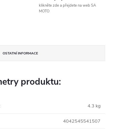
klikněte zde a přejdete na web SA
MOTO
OSTATNÍ INFORMACE
etry produktu:
:
4.3 kg
4042545541507