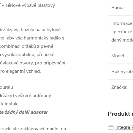
v sériové výbavě plastový
Barva
:
Informace
 držáky vycházely na úchytové
specifické
no, aby vše harmonicky ladilo s
daný mod
 kombinaci držáků z pevné
vysoká stabilita, při nízké
Model
:
růvlakové otvory, pro připevnění
ro elegantní vzhled.
Rok výrob
 duralu
Značka
:
držáky+veškerý potřebný
 k instalci
te žádný další adapter
Produkt n
Integra
lurack, ale zaklapovací madlo, na