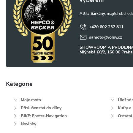
p
Attila Sárkány
a
+420 602 237 811
samoto
@
volny.cz
t
SHOWROOM A PRODEJNA
Mlýnská 60/2, 160 00 Praha
í
Kategorie
Přeskočit
kategorie
Moje moto
Úložné 
Příslušenství do dílny
Kufry a
BIKE: Footer-Navigation
Ostatní
Novinky