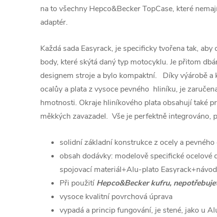
na to všechny Hepco&Becker TopCase, které nemají 
adaptér.
Každá sada Easyrack, je specificky tvořena tak, aby
body, které skýtá daný typ motocyklu. Je přitom dbá
designem stroje a bylo kompaktní. Díky výárobě a
ocalůy a plata z vysoce pevného hliníku, je zaručena 
hmotnosti. Okraje hliníkového plata obsahují také p
měkkých zavazadel. Vše je perfektně integrováno, p
solidní základní konstrukce z ocely a pevného
obsah dodávky: modelově specifické ocelové 
spojovací materiál+Alu-plato Easyrack+návod
Při použití
Hepco&Becker kufru, nepotřebuje
vysoce kvalitní povrchová úprava
vypadá a princip fungování, je stené, jako u A