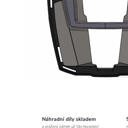
Náhradní díly skladem
a uražený zámek už Vás nezastaví
n