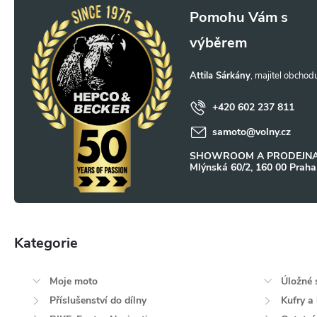
Z
á
p
Attila Sárkány
a
+420 602 237 811
samoto
@
volny.cz
t
SHOWROOM A PRODEJNA
Mlýnská 60/2, 160 00 Praha
í
Kategorie
Přeskočit
kategorie
Moje moto
Úložné 
Příslušenství do dílny
Kufry a