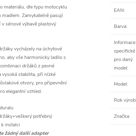
o materiálu, dle typu motocyklu
EAN
:
m madlem. Zamykatelně pasují
v sériové výbavě plastový
Barva
:
Informace
 držáky vycházely na úchytové
specifické
no, aby vše harmonicky ladilo s
pro daný
 kombinaci držáků z pevné
model
:
vysoká stabilita, při nízké
růvlakové otvory, pro připevnění
Model
:
ro elegantní vzhled.
Rok výrob
 duralu
držáky+veškerý potřebný
Značka
:
 k instalci
te žádný další adapter