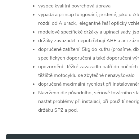
vysoce kvalitní povrchová úprava
vypadá a princip fungování, je stené, jako u A
rozdíl od Alurack, elegantně řeší optický vzhl
modelově specifické držáky a upínací sady, js
držáky zavazadel, nepotzřebují ABE a ani zá
dopručené zatížení: 5kg do kufru (prosíme, d
specifických doporučení a také doporučení vý
upozornění: těžké zavazadlo patří do bočních
těžiště motocyklu se zbytečně nenavyšovalo
dopručená maximální rychlost při instalovan
Navrženo dle původního, sériově továrního s
nastat problémy při instalaci, při použití neor
držáku SPZ a pod.