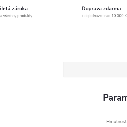
5letá záruka
Doprava zdarma
a všechny produkty
k objednávce nad 10 000 K
Param
Hmotnost