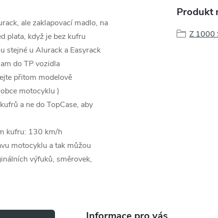
Produkt n
lurack, ale zaklapovací madlo, na
Z 1000
ed plata, když je bez kufru
ou stejné u Alurack a Easyrack
znam do TP vozidla
bejte přitom modelově
robce motocyklu )
 kufrů a ne do TopCase, aby
ém kufru: 130 km/h
tavu motocyklu a tak můžou
iginálních výfuků, směrovek,
Informace pro vás