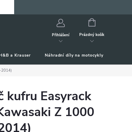
NÁKUPNÍ
KOŠÍK
Prázdný košík
Přihlášení
H&B a Krauser
Náhradní díly na motocykly
Příslu
1-2014)
č kufru Easyrack
 Kawasaki Z 1000
2014)