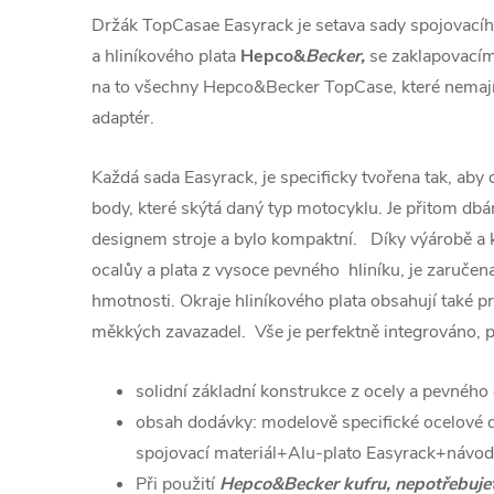
Držák TopCasae Easyrack je setava sady spojovacíh
a hliníkového plata
Hepco&
Becker,
se zaklapovací
na to všechny Hepco&Becker TopCase, které nemají 
adaptér.
Každá sada Easyrack, je specificky tvořena tak, aby
body, které skýtá daný typ motocyklu. Je přitom dbá
designem stroje a bylo kompaktní. Díky výárobě a
ocalůy a plata z vysoce pevného hliníku, je zaručena 
hmotnosti. Okraje hliníkového plata obsahují také p
měkkých zavazadel. Vše je perfektně integrováno, p
solidní základní konstrukce z ocely a pevného
obsah dodávky: modelově specifické ocelové 
spojovací materiál+Alu-plato Easyrack+návod
Při použití
Hepco&Becker kufru, nepotřebuje