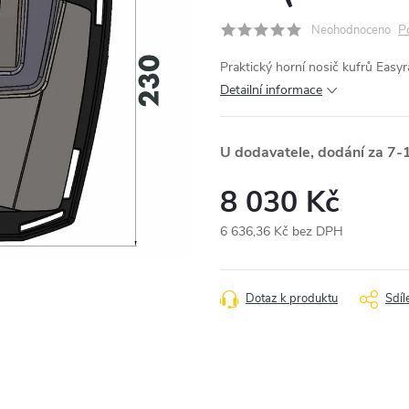
P
Neohodnoceno
Praktický horní nosič kufrů Easy
Detailní informace
U dodavatele, dodání za 7-
8 030 Kč
6 636,36 Kč bez DPH
Měrná
cena:
Dotaz k produktu
Sdíl