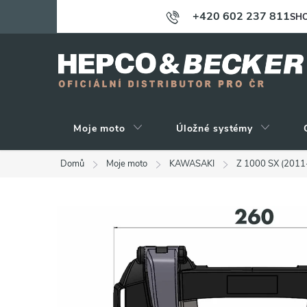
Přejít
+420 602 237 811
SHO
na
obsah
Moje moto
Úložné systémy
Domů
Moje moto
KAWASAKI
Z 1000 SX (2011