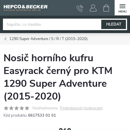
Přejít
NÁKUPNÍ
KOŠÍK
na
obsah
HLEDAT
1290 Super Adventure / S / R / T (2015-2020)
Nosič horního kufru
Easyrack černý pro KTM
1290 Super Adventure
(2015-2020)
Podrobnosti hodnocení
Neohodnoceno
Kód produktu:
6617533 01 01