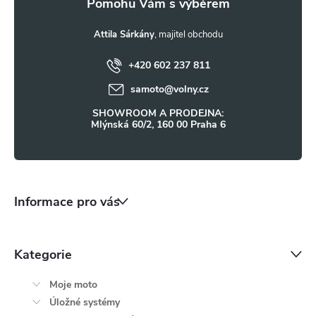
a
t
Attila Sárkány
+420 602 237 811
í
samoto
@
volny.cz
SHOWROOM A PRODEJNA:
Mlýnská 60/2, 160 00 Praha 6
Informace pro vás
Kategorie
Moje moto
Úložné systémy