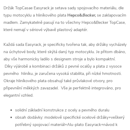
Držák TopCasae Easyrack je setava sady spojovacího materiálu, dle
typu motocyklu a hliníkového plata
Hepco&
Becker,
se zaklapovacím
madlem. Zamykatelně pasují na to všechny Hepco&Becker TopCase,
které nemají v sériové výbavě plastový adaptér.
Každá sada Easyrack, je specificky tvořena tak, aby držáky vycházely
na úchytové body, které skýtá daný typ motocyklu. Je přitom dbáno,
aby vše harmonicky ladilo s designem stroje a bylo kompaktní.
Díky výárobě a kombinaci držáků z pevné ocalůy a plata z vysoce
pevného hliníku, je zaručena vysoká stabilita, při nízké hmotnosti.
Okraje hliníkového plata obsahují také průvlakové otvory, pro
připevnění měkkých zavazadel. Vše je perfektně integrováno, pro
elegantní vzhled.
solidní základní konstrukce z ocely a pevného duralu
obsah dodávky: modelově specifické ocelové držáky+veškerý
potřebný spojovací materiál+Alu-plato Easyrack+návod k