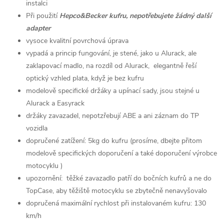
instalci
Při použití
Hepco&Becker kufru, nepotřebujete žádný další
adapter
vysoce kvalitní povrchová úprava
vypadá a princip fungování, je stené, jako u Alurack, ale
zaklapovací madlo, na rozdíl od Alurack, elegantně řeší
optický vzhled plata, když je bez kufru
modelově specifické držáky a upínací sady, jsou stejné u
Alurack a Easyrack
držáky zavazadel, nepotzřebují ABE a ani záznam do TP
vozidla
dopručené zatížení: 5kg do kufru (prosíme, dbejte přitom
modelově specifických doporučení a také doporučení výrobce
motocyklu )
upozornění: těžké zavazadlo patří do bočních kufrů a ne do
TopCase, aby těžiště motocyklu se zbytečně nenavyšovalo
dopručená maximální rychlost při instalovaném kufru: 130
km/h