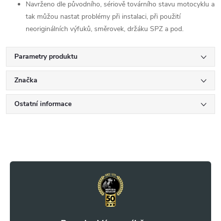
Navrženo dle původního, sériově továrního stavu motocyklu a
tak můžou nastat problémy při instalaci, při použití
neoriginálních výfuků, směrovek, držáku SPZ a pod.
Parametry produktu
Značka
Ostatní informace
Z
á
p