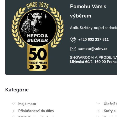
Z
á
p
Attila Sárkány
a
+420 602 237 811
samoto
@
volny.cz
t
SHOWROOM A PRODEJNA
Mlýnská 60/2, 160 00 Praha
í
Kategorie
Přeskočit
kategorie
Moje moto
Úložné 
Příslušenství do dílny
Kufry a