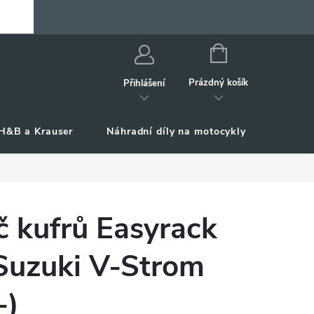
NÁKUPNÍ
KOŠÍK
Prázdný košík
Přihlášení
H&B a Krauser
Náhradní díly na motocykly
Příslu
č kufrů Easyrack
 Suzuki V-Strom
-)