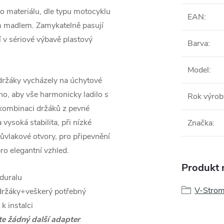
o materiálu, dle typu motocyklu
EAN
:
m madlem. Zamykatelně pasují
v sériové výbavě plastový
Barva
:
Model
:
 držáky vycházely na úchytové
no, aby vše harmonicky ladilo s
Rok výrob
 kombinaci držáků z pevné
vysoká stabilita, při nízké
Značka
:
růvlakové otvory, pro připevnění
ro elegantní vzhled.
Produkt n
 duralu
V-Strom
držáky+veškerý potřebný
 k instalci
te žádný další adapter