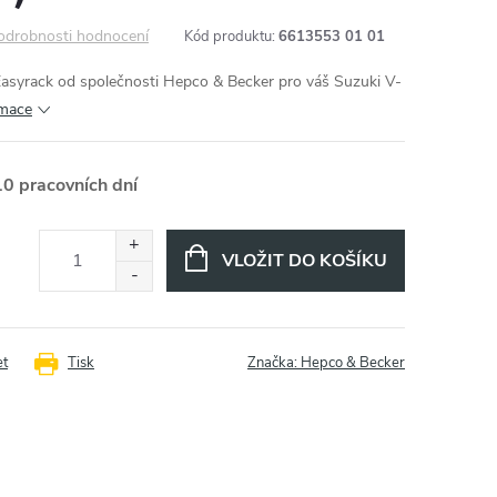
odrobnosti hodnocení
Kód produktu:
6613553 01 01
Easyrack od společnosti Hepco & Becker pro váš Suzuki V-
rmace
10 pracovních dní
VLOŽIT DO KOŠÍKU
et
Tisk
Značka:
Hepco & Becker