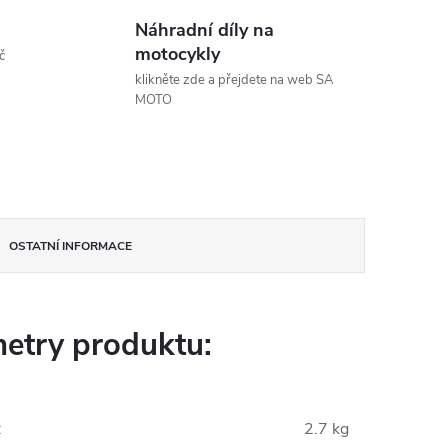
Náhradní díly na
motocykly
č
klikněte zde a přejdete na web SA
MOTO
OSTATNÍ INFORMACE
etry produktu:
:
2.7 kg