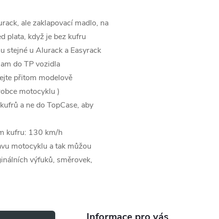
lurack, ale zaklapovací madlo, na
ed plata, když je bez kufru
ou stejné u Alurack a Easyrack
znam do TP vozidla
bejte přitom modelově
robce motocyklu )
 kufrů a ne do TopCase, aby
ém kufru: 130 km/h
tavu motocyklu a tak můžou
iginálních výfuků, směrovek,
Informace pro vás