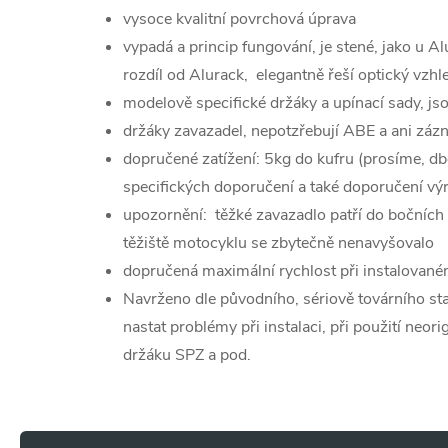
vysoce kvalitní povrchová úprava
vypadá a princip fungování, je stené, jako u A
rozdíl od Alurack, elegantně řeší optický vzhl
modelově specifické držáky a upínací sady, js
držáky zavazadel, nepotzřebují ABE a ani zá
dopručené zatížení: 5kg do kufru (prosíme, d
specifických doporučení a také doporučení vý
upozornění: těžké zavazadlo patří do bočních
těžiště motocyklu se zbytečně nenavyšovalo
dopručená maximální rychlost při instalovan
Navrženo dle původního, sériově továrního s
nastat problémy při instalaci, při použití neor
držáku SPZ a pod.