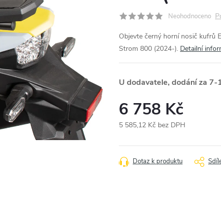
P
Neohodnoceno
Objevte černý horní nosič kufrů 
Strom 800 (2024-).
Detailní info
U dodavatele, dodání za 7-
6 758 Kč
5 585,12 Kč bez DPH
Měrná
cena:
Dotaz k produktu
Sdíl