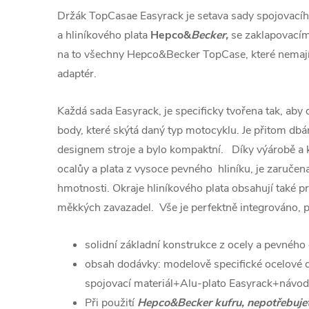
Držák TopCasae Easyrack je setava sady spojovacíh
a hliníkového plata
Hepco&
Becker,
se zaklapovací
na to všechny Hepco&Becker TopCase, které nemají 
adaptér.
Každá sada Easyrack, je specificky tvořena tak, aby
body, které skýtá daný typ motocyklu. Je přitom dbá
designem stroje a bylo kompaktní. Díky výárobě a
ocalůy a plata z vysoce pevného hliníku, je zaručena 
hmotnosti. Okraje hliníkového plata obsahují také p
měkkých zavazadel. Vše je perfektně integrováno, p
solidní základní konstrukce z ocely a pevného
obsah dodávky: modelově specifické ocelové 
spojovací materiál+Alu-plato Easyrack+návod
Při použití
Hepco&Becker kufru, nepotřebuje