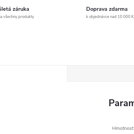
5letá záruka
Doprava zdarma
a všechny produkty
k objednávce nad 10 000 K
Param
Hmotnost