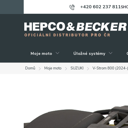
Přejít
+420 602 237 811
SHO
na
obsah
Moje moto
Úložné systémy
Domů
Moje moto
SUZUKI
V-Strom 800 (2024-