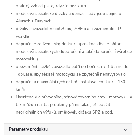
optický vzhled plata, když je bez kufru
modelově specifické držáky a upínací sady, jsou stejné u
Alurack a Easyrack
držáky zavazadel, nepotzřebují ABE a ani záznam do TP
vozidla
dopručené zatížení: 5kg do kufru (prosíme, dbejte přitom
modelově specifických doporučení a také doporučení výrobce
motocyklu )
upozornění: těžké zavazadlo patří do bočních kufrů a ne do
TopCase, aby těžiště motocyklu se zbytečně nenavyšovalo
dopručená maximální rychlost při instalovaném kufru: 130
km/h
Navrženo dle původního, sériově továrního stavu motocyklu a
tak můžou nastat problémy při instalaci, při použití
neoriginálních výfuků, směrovek, držáku SPZ a pod.
Parametry produktu