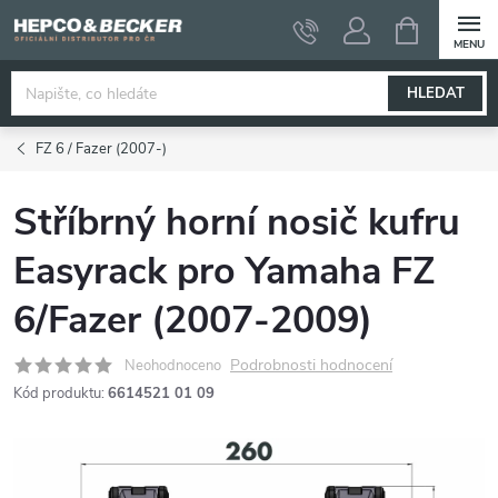
Přejít
NÁKUPNÍ
KOŠÍK
na
obsah
HLEDAT
FZ 6 / Fazer (2007-)
Stříbrný horní nosič kufru
Easyrack pro Yamaha FZ
6/Fazer (2007-2009)
Podrobnosti hodnocení
Neohodnoceno
Kód produktu:
6614521 01 09