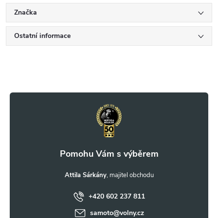
Značka
Ostatní informace
Z
á
p
a
t
Attila Sárkány
+420 602 237 811
í
samoto
@
volny.cz