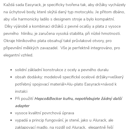
Každá sada Easyrack, je specificky tvořena tak, aby držáky vycházely
na úchytové body, které skýtá daný typ motocyklu. Je přitom dbáno,
aby vše harmonicky ladilo s designem stroje a bylo kompaktní.
Díky výárobě a kombinaci držáků z pevné ocalůy a plata z vysoce
pevného hliníku, je zaručena vysoká stabilita, při nízké hmotnosti.
Okraje hliníkového plata obsahují také průvlakové otvory, pro
připevnění měkkých zavazadel. Vše je perfektně integrováno, pro
elegantní vzhled.
solidní základní konstrukce z ocely a pevného duralu
obsah dodávky: modelově specifické ocelové držáky+veškerý
potřebný spojovací materiál+Alu-plato Easyrack+návod k
instalci
Při použití
Hepco&Becker kufru, nepotřebujete žádný další
adapter
vysoce kvalitní povrchová úprava
vypadá a princip fungování, je stené, jako u Alurack, ale
zaklapovací madlo, na rozdíl od Alurack, elegantně řeší