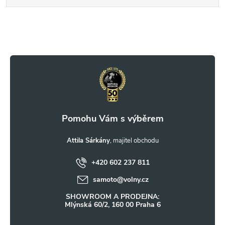
Z
á
p
a
t
Attila Sárkány
+420 602 237 811
í
samoto
@
volny.cz
SHOWROOM A PRODEJNA:
Mlýnská 60/2, 160 00 Praha 6