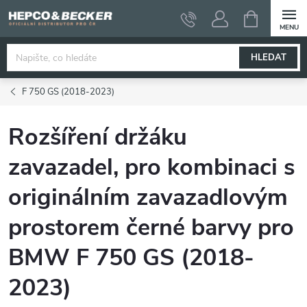
Přejít
NÁKUPNÍ
KOŠÍK
na
obsah
HLEDAT
F 750 GS (2018-2023)
Rozšíření držáku
zavazadel, pro kombinaci s
originálním zavazadlovým
prostorem černé barvy pro
BMW F 750 GS (2018-
2023)