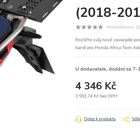
(2018-201
P
Neohodnoceno
Rozšiřte svůj nosič zavazadel po
barvě pro Honda Africa Twin Ad
U dodavatele, dodání za 7-
4 346 Kč
3 591,74 Kč bez DPH
Měrná
cena:
Dotaz k produktu
Sdíl