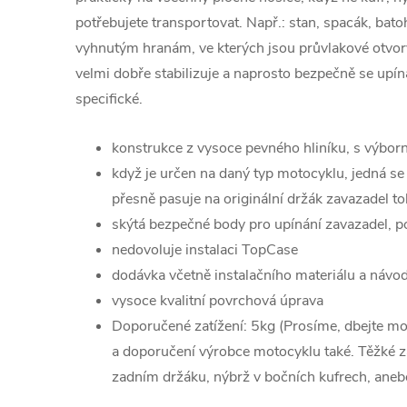
potřebujete transportovat. Např.: stan, spacák, bato
vyhnutým hranám, ve kterých jsou průvlakové otvor
velmi dobře stabilizuje a naprosto bezpečně se upíná
specifické.
konstrukce z vysoce pevného hliníku, s výb
když je určen na daný typ motocyklu, jedná se 
přesně pasuje na originální držák zavazadel 
skýtá bezpečné body pro upínání zavazadel,
nedovoluje instalaci TopCase
dodávka včetně instalačního materiálu a návod
vysoce kvalitní povrchová úprava
Doporučené zatížení: 5kg (Prosíme, dbejte m
a doporučení výrobce motocyklu také. Těžké 
zadním držáku, nýbrž v bočních kufrech, aneb