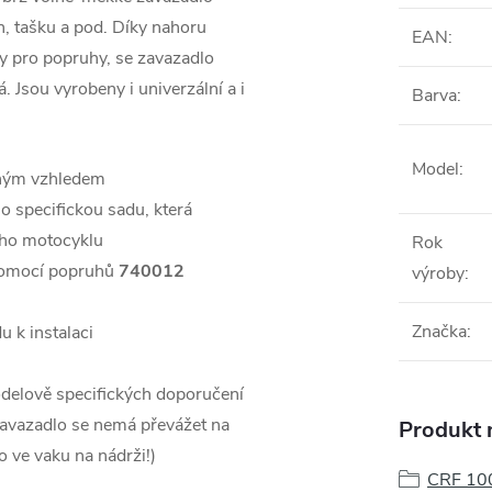
h, tašku a pod. Díky nahoru
EAN
:
y pro popruhy, se zavazadlo
. Jsou vyrobeny i univerzální a i
Barva
:
Model
:
orným vzhledem
o specifickou sadu, která
toho motocyklu
Rok
 pomocí popruhů
740012
výroby
:
Značka
:
u k instalaci
odelově specifických doporučení
zavazadlo se nemá převážet na
Produkt n
o ve vaku na nádrži!)
CRF 100