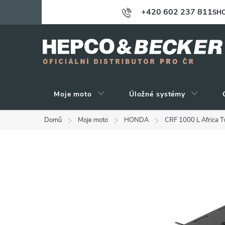
Přejít
+420 602 237 811
SHO
na
obsah
Moje moto
Úložné systémy
Domů
Moje moto
HONDA
CRF 1000 L Africa 