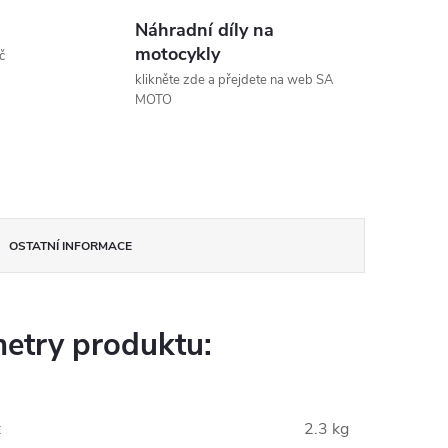
Náhradní díly na
motocykly
č
klikněte zde a přejdete na web SA
MOTO
OSTATNÍ INFORMACE
etry produktu:
:
2.3 kg