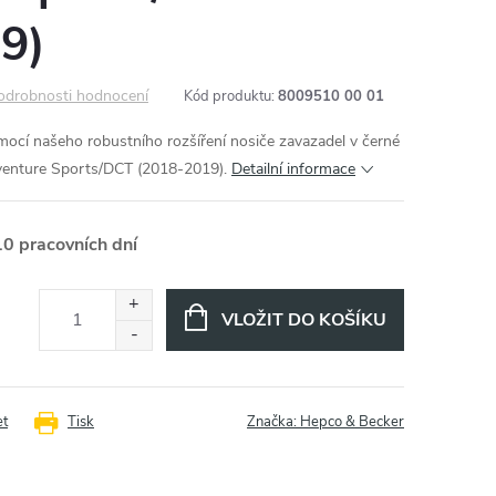
9)
odrobnosti hodnocení
Kód produktu:
8009510 00 01
mocí našeho robustního rozšíření nosiče zavazadel v černé
venture Sports/DCT (2018-2019).
Detailní informace
10 pracovních dní
VLOŽIT DO KOŠÍKU
et
Tisk
Značka:
Hepco & Becker