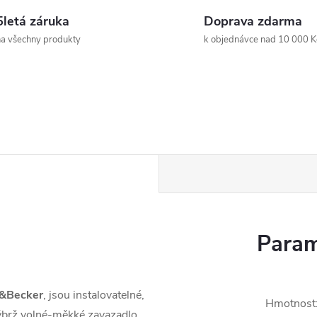
5letá záruka
Doprava zdarma
a všechny produkty
k objednávce nad 10 000 K
Param
&Becker
, jsou instalovatelné,
Hmotnost
nýbrž volné-měkké zavazadlo