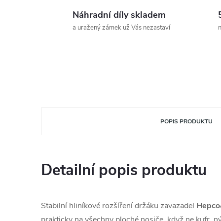
Náhradní díly skladem
a uražený zámek už Vás nezastaví
n
POPIS PRODUKTU
Detailní popis produktu
Stabilní hliníkové rozšíření držáku zavazadel
Hepco
prakticky na všechny ploché nosiče, když ne kufr, 