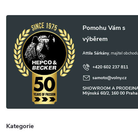
Z
á
p
Attila Sárkány
a
+420 602 237 811
samoto
@
volny.cz
t
SHOWROOM A PRODEJNA
Mlýnská 60/2, 160 00 Praha
í
Kategorie
Přeskočit
kategorie