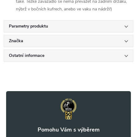
také. Těžké zavazadlo se nemá převážet na zadním držáku,
nýbrž v bočních kufrech, anebo ve vaku na nádrži!)
Parametry produktu
Značka
Ostatní informace
Z
á
p
a