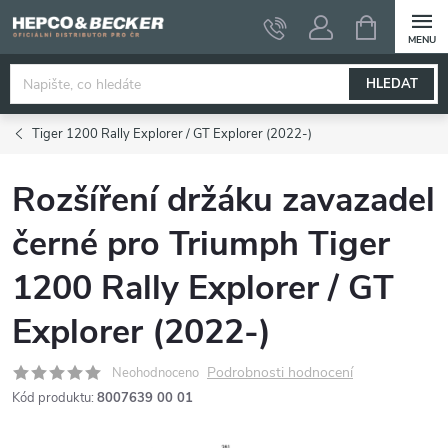
Přejít
NÁKUPNÍ
KOŠÍK
na
obsah
HLEDAT
Tiger 1200 Rally Explorer / GT Explorer (2022-)
Rozšíření držáku zavazadel
černé pro Triumph Tiger
1200 Rally Explorer / GT
Explorer (2022-)
Podrobnosti hodnocení
Neohodnoceno
Kód produktu:
8007639 00 01