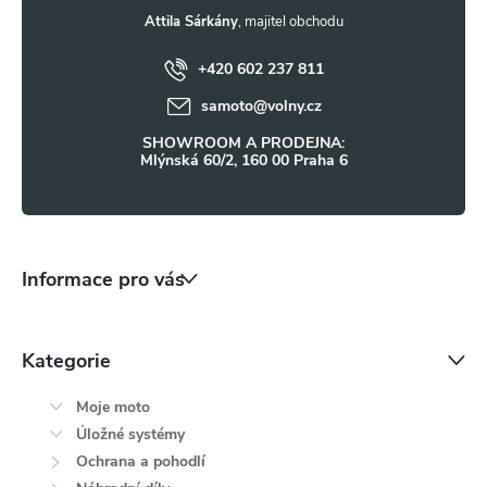
t
Attila Sárkány
+420 602 237 811
í
samoto
@
volny.cz
SHOWROOM A PRODEJNA:
Mlýnská 60/2, 160 00 Praha 6
Informace pro vás
Kategorie
Moje moto
Úložné systémy
Ochrana a pohodlí