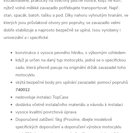
instalovatelné, prakticky na všechny ploché nosiče, když ne kufr,
nýbrž volné-měkké zavazadlo potřebujete transportovat. Např.:
stan, spacák, batoh, tašku a pod. Díky nahoru vyhnutým hranám, ve
kterých jsou průvlakové otvory pro popruhy, se zavazadlo velmi
dobře stabilizuje a naprosto bezpečně se upíná. Jsou vyrobeny i
univerzální a i specifické.
konstrukce z vysoce pevného hliníku, s výborným vzhledem
když je určen na daný typ motocyklu, jedná se o specifickou
sadu, která přesně pasuje na originální držák zavazadel toho
motocyklu
skýtá bezpečné body pro upínání zavazadel, pomocí popruhů
740012
nedovoluje instalaci TopCase
dodávka včetně instalačního materiálu a návodu k instalaci
vysoce kvalitní povrchová úprava
Doporučené zatížení: 5kg (Prosíme, dbejte modelově
specifických doporučení a doporučení výrobce motocyklu