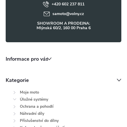
+420 602 237 811
í
samoto
@
volny.cz
SHOWROOM A PRODEJNA:
Mlýnská 60/2, 160 00 Praha 6
Informace pro vás
Kategorie
Moje moto
Úložné systémy
Ochrana a pohodlí
Náhradní díly
Příslušenství do dílny