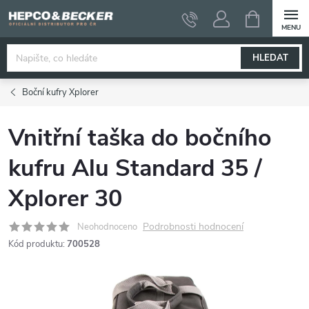
Přejít
NÁKUPNÍ
KOŠÍK
na
obsah
HLEDAT
Boční kufry Xplorer
Vnitřní taška do bočního
kufru Alu Standard 35 /
Xplorer 30
Podrobnosti hodnocení
Neohodnoceno
Kód produktu:
700528