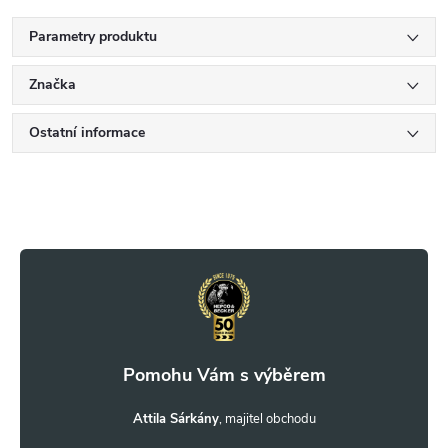
Parametry produktu
Značka
Ostatní informace
Z
á
p
a
t
Attila Sárkány