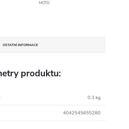
MOTO
OSTATNÍ INFORMACE
etry produktu:
:
0.3 kg
4042545655280