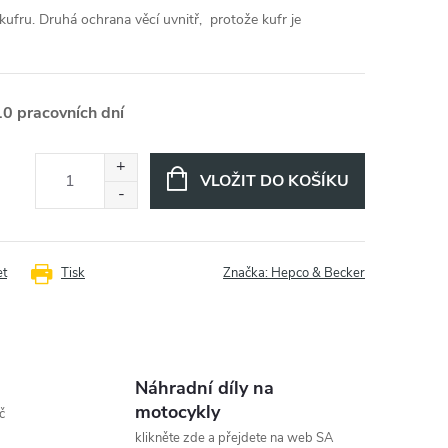
ufru. Druhá ochrana věcí uvnitř, protože kufr je
10 pracovních dní
VLOŽIT DO KOŠÍKU
et
Tisk
Značka:
Hepco & Becker
Náhradní díly na
motocykly
č
klikněte zde a přejdete na web SA