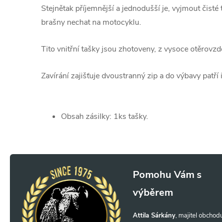
Stejnětak příjemnější a jednodušší je, vyjmout čisté 
brašny nechat na motocyklu.
Tito vnitřní tašky jsou zhotoveny, z vysoce otěrovz
Zavírání zajišťuje dvoustranný zip a do výbavy patří
Obsah zásilky: 1ks tašky.
Z
á
p
Attila Sárkány