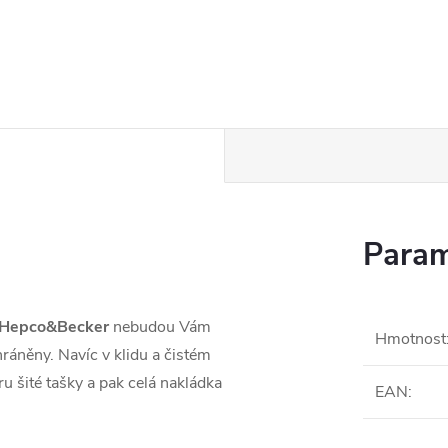
Param
Hepco&Becker
nebudou Vám
Hmotnost
hráněny. Navíc v klidu a čistém
ru šité tašky a pak celá nakládka
EAN
: