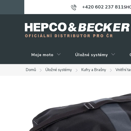
Přejít
+420 602 237 811
SHO
na
obsah
Moje moto
Úložné systémy
Domů
Úložné systémy
Kufry a Brašny
Vnitřní t