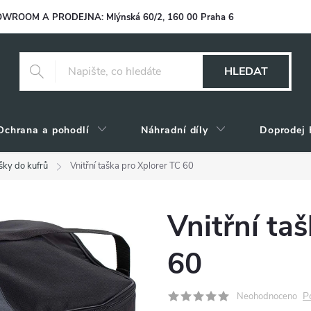
WROOM A PRODEJNA: Mlýnská 60/2, 160 00 Praha 6
HLEDAT
Ochrana a pohodlí
Náhradní díly
Doprodej 
ašky do kufrů
Vnitřní taška pro Xplorer TC 60
Vnitřní ta
60
P
Neohodnoceno