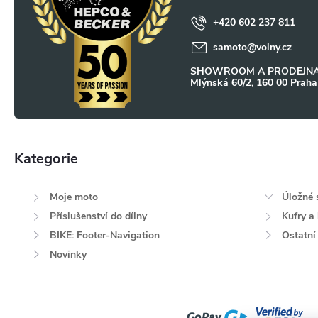
a
+420 602 237 811
samoto
@
volny.cz
t
SHOWROOM A PRODEJNA
Mlýnská 60/2, 160 00 Praha
í
Kategorie
Přeskočit
kategorie
Moje moto
Úložné 
Příslušenství do dílny
Kufry a
BIKE: Footer-Navigation
Ostatní
Novinky