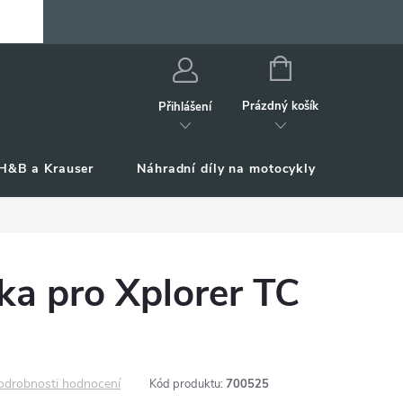
NÁKUPNÍ
KOŠÍK
Prázdný košík
Přihlášení
H&B a Krauser
Náhradní díly na motocykly
Příslu
ška pro Xplorer TC
odrobnosti hodnocení
Kód produktu:
700525