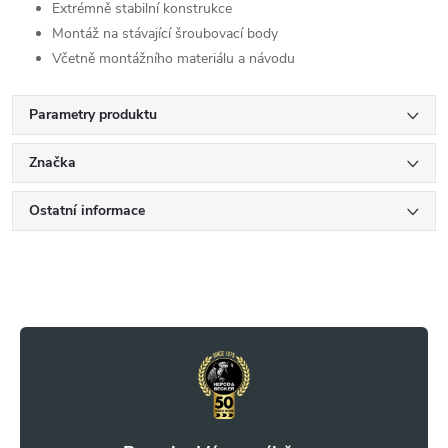
Extrémně stabilní konstrukce
Montáž na stávající šroubovací body
Včetně montážního materiálu a návodu
Parametry produktu
Značka
Ostatní informace
Z
á
p