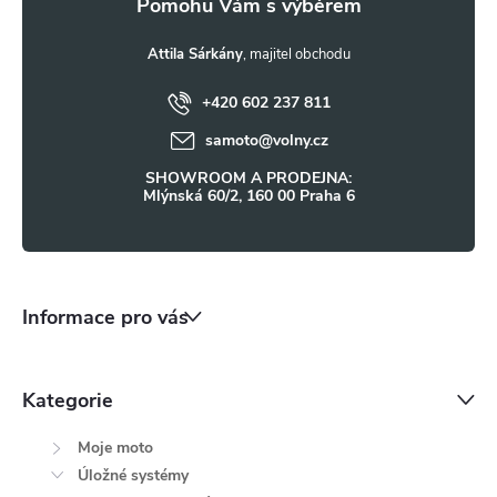
a
t
Attila Sárkány
+420 602 237 811
í
samoto
@
volny.cz
SHOWROOM A PRODEJNA:
Mlýnská 60/2, 160 00 Praha 6
Informace pro vás
Kategorie
Moje moto
Úložné systémy