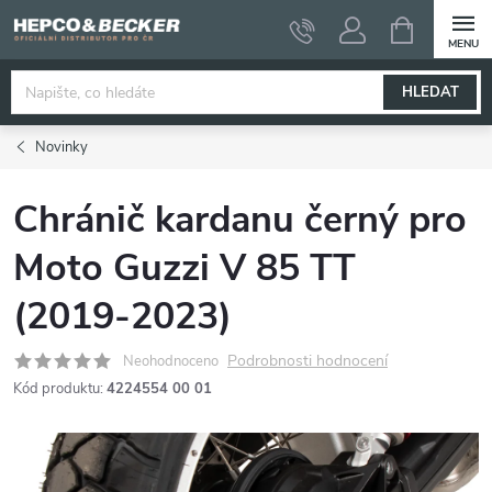
Přejít
NÁKUPNÍ
KOŠÍK
na
obsah
HLEDAT
Novinky
Chránič kardanu černý pro
Moto Guzzi V 85 TT
(2019-2023)
Podrobnosti hodnocení
Neohodnoceno
Kód produktu:
4224554 00 01