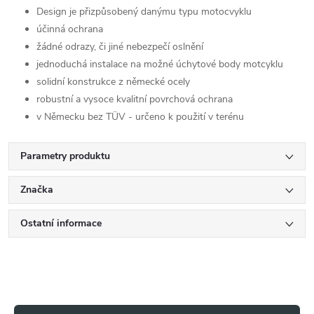
Design je přizpůsobený danýmu typu motocvyklu
účinná ochrana
žádné odrazy, či jiné nebezpečí oslnění
jednoduchá instalace na možné úchytové body motcyklu
solidní konstrukce z německé ocely
robustní a vysoce kvalitní povrchová ochrana
v Německu bez TÜV - určeno k použití v terénu
Parametry produktu
Značka
Ostatní informace
Z