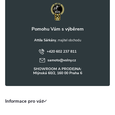
á
p
a
t
Attila Sárkány
+420 602 237 811
í
samoto
@
volny.cz
SHOWROOM A PRODEJNA:
Mlýnská 60/2, 160 00 Praha 6
Informace pro vás