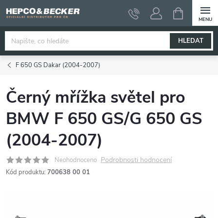
Přejít
NÁKUPNÍ
KOŠÍK
na
obsah
HLEDAT
F 650 GS Dakar (2004-2007)
Černý mřížka světel pro
BMW F 650 GS/G 650 GS
(2004-2007)
Podrobnosti hodnocení
Neohodnoceno
Kód produktu:
700638 00 01