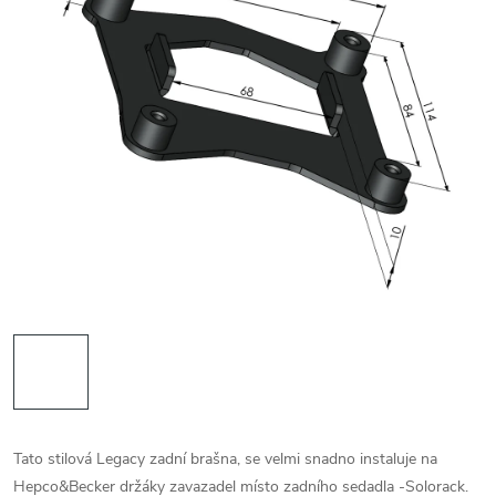
Tato stilová Legacy zadní brašna, se velmi snadno instaluje na
Hepco&Becker držáky zavazadel místo zadního sedadla -Solorack.