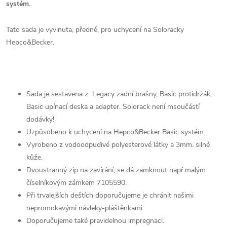
systém.
Tato sada je vyvinuta, předně, pro uchycení na Soloracky
Hepco&Becker.
Sada je sestavena z Legacy zadní brašny, Basic protidržák,
Basic upínací deska a adapter. Solorack není msoučástí
dodávky!
Uzpůsobeno k uchycení na Hepco&Becker Basic systém.
Vyrobeno z vodoodpuďivé polyesterové látky a 3mm. silné
kůže.
Dvoustranný zip na zavírání, se dá zamknout např.malým
číselníkovým zámkem 7105590.
Při trvalejších deštích doporučujeme je chránit našimi
nepromokavými návleky-pláštěnkami
Doporučujeme také pravidelnou impregnaci.