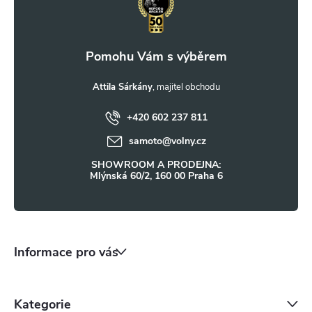
p
a
t
Attila Sárkány
+420 602 237 811
í
samoto
@
volny.cz
SHOWROOM A PRODEJNA:
Mlýnská 60/2, 160 00 Praha 6
Informace pro vás
Kategorie