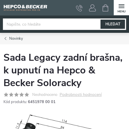
Přejít
NÁKUPNÍ
KOŠÍK
na
obsah
HLEDAT
Novinky
Sada Legacy zadní brašna,
k upnutí na Hepco &
Becker Soloracky
Podrobnosti hodnocení
Neohodnoceno
Kód produktu:
6451978 00 01