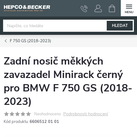
Přejít
NÁKUPNÍ
KOŠÍK
na
obsah
HLEDAT
F 750 GS (2018-2023)
Zadní nosič měkkých
zavazadel Minirack černý
pro BMW F 750 GS (2018-
2023)
Podrobnosti hodnocení
Neohodnoceno
Kód produktu:
6606512 01 01