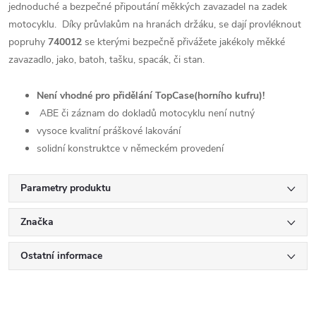
jednoduché a bezpečné připoutání měkkých zavazadel na zadek
motocyklu. Díky průvlakům na hranách držáku, se dají provléknout
popruhy
740012
se kterými bezpečně přivážete jakékoly měkké
zavazadlo, jako, batoh, tašku, spacák, či stan.
Není vhodné pro přidělání TopCase(horního kufru)!
ABE či záznam do dokladů motocyklu není nutný
vysoce kvalitní práškové lakování
solidní konstruktce v německém provedení
Parametry produktu
Značka
Ostatní informace