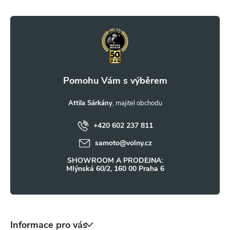
Z
á
p
a
t
Attila Sárkány
+420 602 237 811
í
samoto
@
volny.cz
SHOWROOM A PRODEJNA:
Mlýnská 60/2, 160 00 Praha 6
Informace pro vás