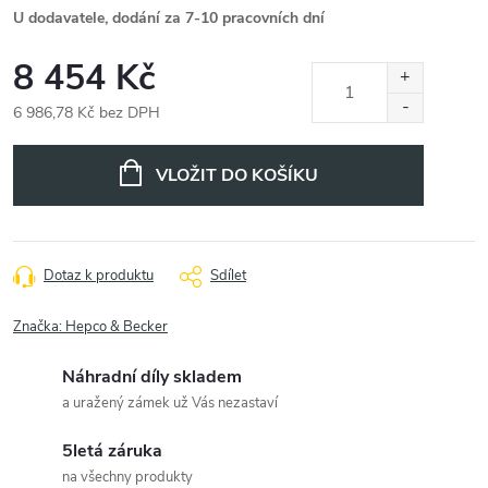
U dodavatele, dodání za 7-10 pracovních dní
8 454 Kč
6 986,78 Kč bez DPH
Měrná
cena:
VLOŽIT DO KOŠÍKU
Dotaz k produktu
Sdílet
Značka:
Hepco & Becker
Náhradní díly skladem
a uražený zámek už Vás nezastaví
5letá záruka
na všechny produkty