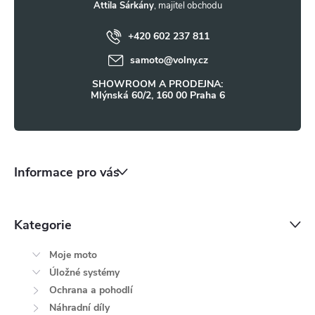
t
Attila Sárkány
+420 602 237 811
í
samoto
@
volny.cz
SHOWROOM A PRODEJNA:
Mlýnská 60/2, 160 00 Praha 6
Informace pro vás
Kategorie
Moje moto
Úložné systémy
Ochrana a pohodlí
Náhradní díly