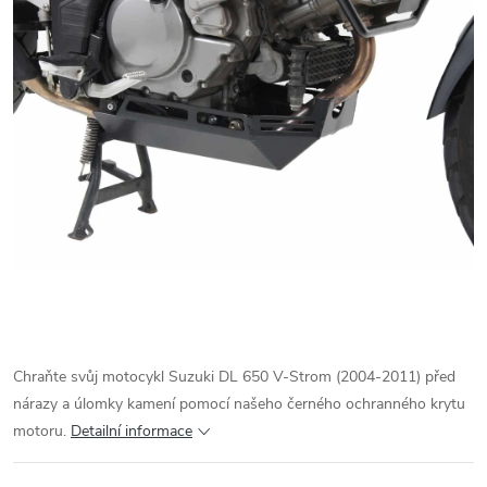
Chraňte svůj motocykl Suzuki DL 650 V-Strom (2004-2011) před
nárazy a úlomky kamení pomocí našeho černého ochranného krytu
motoru.
Detailní informace