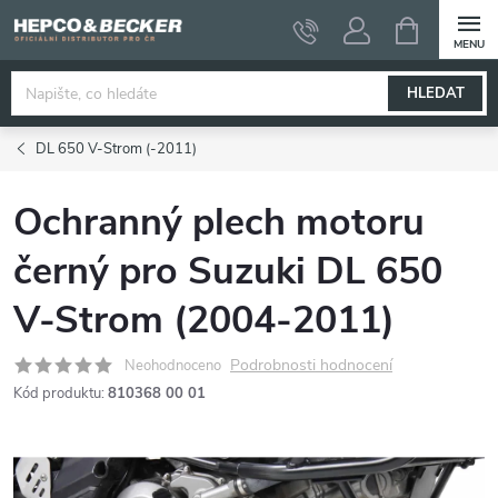
Přejít
NÁKUPNÍ
KOŠÍK
na
obsah
HLEDAT
DL 650 V-Strom (-2011)
Ochranný plech motoru
černý pro Suzuki DL 650
V-Strom (2004-2011)
Podrobnosti hodnocení
Neohodnoceno
Kód produktu:
810368 00 01