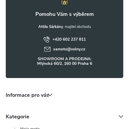
p
a
t
Attila Sárkány
+420 602 237 811
í
samoto
@
volny.cz
SHOWROOM A PRODEJNA:
Mlýnská 60/2, 160 00 Praha 6
Informace pro vás
Kategorie
Moje moto