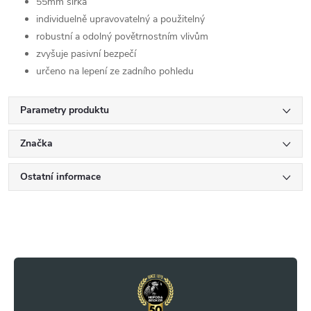
55mm šířka
individuelně upravovatelný a použitelný
robustní a odolný povětrnostním vlivům
zvyšuje pasivní bezpečí
určeno na lepení ze zadního pohledu
Parametry produktu
Značka
Ostatní informace
Z
á