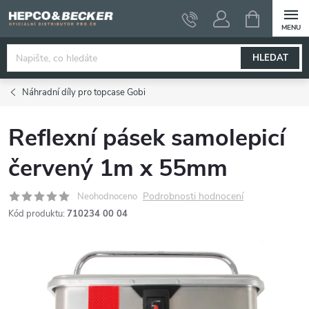
Přejít
NÁKUPNÍ
KOŠÍK
na
obsah
HLEDAT
Náhradní díly pro topcase Gobi
Reflexní pásek samolepicí
červený 1m x 55mm
Podrobnosti hodnocení
Neohodnoceno
Kód produktu:
710234 00 04