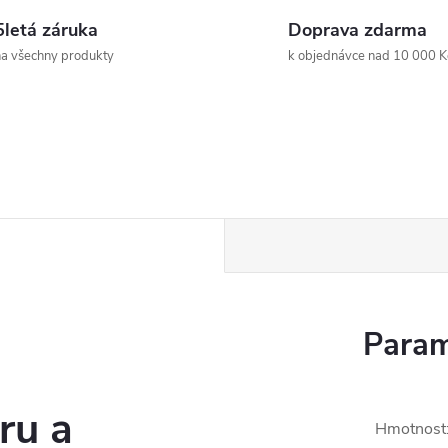
5letá záruka
Doprava zdarma
a všechny produkty
k objednávce nad 10 000 K
Param
ru a
Hmotnost