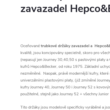
zavazadel Hepco&
Oceňované
trubkové držáky zavazadel a
Hepco&
kvalitě, jsou koncipovány specielně, skoro pro vše
(nepasují jen Journey 30,40,50 s pastovými platy a O
kufrů Hepco&Becker, od roku 1975. Základní uchyce
nezměněné. Naopak, právě modernější kufry, které s
univerzálními plastovými platy, (již zmíněné Journey
kufry Journey 40, Journey 50 i Journey 52 s kovov
použitelné, stejně jako Journey 52 + všechny Junior 
Tito držáky jsou modelově specificky vyráběné a jso