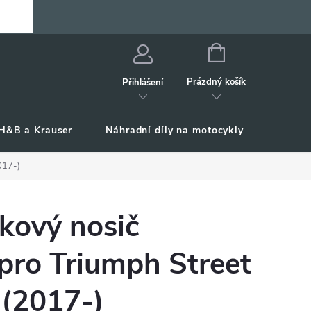
NÁKUPNÍ
KOŠÍK
Prázdný košík
Přihlášení
H&B a Krauser
Náhradní díly na motocykly
Příslu
017-)
kový nosič
pro Triumph Street
 (2017-)