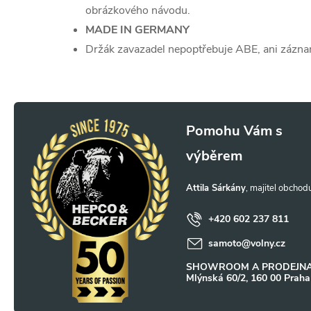
obrázkového návodu.
MADE IN GERMANY
Držák zavazadel nepoptřebuje ABE, ani zázn
Z
á
p
Attila Sárkány
a
+420 602 237 811
samoto
@
volny.cz
t
SHOWROOM A PRODEJNA
Mlýnská 60/2, 160 00 Praha
í