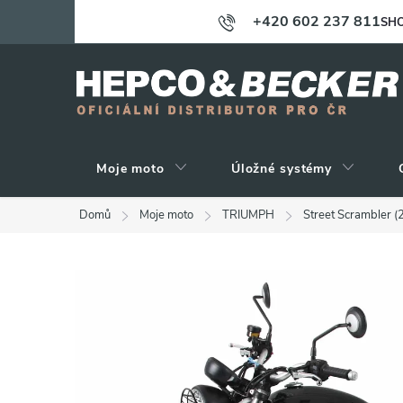
Přejít
+420 602 237 811
SHO
na
obsah
Moje moto
Úložné systémy
Domů
Moje moto
TRIUMPH
Street Scrambler (