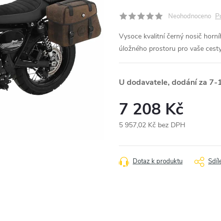
P
Neohodnoceno
Vysoce kvalitní černý nosič horn
úložného prostoru pro vaše cest
U dodavatele, dodání za 7-
7 208 Kč
5 957,02 Kč bez DPH
Měrná
cena:
Dotaz k produktu
Sdíl