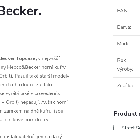
Becker.
EAN
:
Barva
:
Model
:
Becker
Topcase,
v nejvyšší
Rok
chny Hepco&Becker horní kufry
výroby
:
rbit). Pasují také starší modely
ní těchto kufrů zůstalo
Značka
:
e vyrábí také v provedení s
 + Orbit) nepasují. Avšak horní
ým zámkem na dně kufru, jsou
Produkt n
a hliníkové horní kufry.
Street 
u instalovatelné, jen na daný