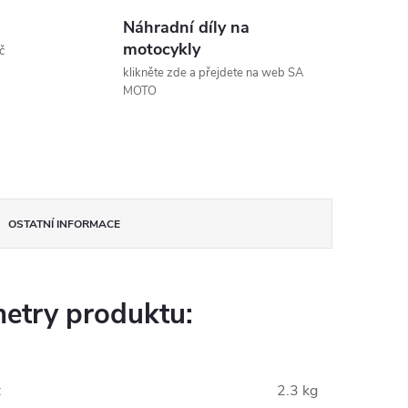
Náhradní díly na
motocykly
č
klikněte zde a přejdete na web SA
MOTO
OSTATNÍ INFORMACE
etry produktu:
:
2.3 kg