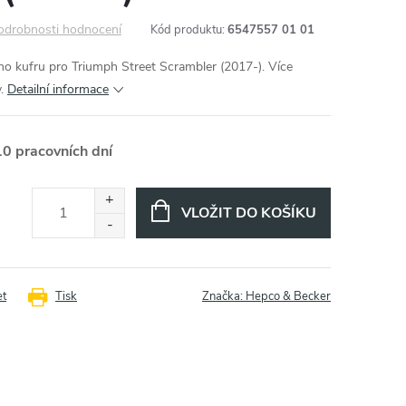
odrobnosti hodnocení
Kód produktu:
6547557 01 01
ího kufru pro Triumph Street Scrambler (2017-). Více
y.
Detailní informace
10 pracovních dní
VLOŽIT DO KOŠÍKU
et
Tisk
Značka:
Hepco & Becker