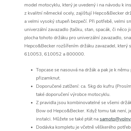
model motocyklu, který je uvedený i na návodu k ins
z kvalitní německé ocely, zajišťují Hepco&Becker drž
a velmi vysoký stupeň bezpečí. Při potřebě, velmi s
univerzální zavazadlo (tašku, stan, spacák, či něco j
plocha tohoto držáku pro univerzální zavazadlo, sn
Hepco&Becker rozšířením držáku zavazadel, který se
610053, 610052 a 800000.
Topcase se nasouvá na držák a pak je k něm
přizamknut.
Doporučené zatížení: ca. 5kg do kufru (Prosím
také doporučení výrobce motocyklu.
Z pravidla jsou kombinovatelné se všemi držá
Bow od Hepco&Becker. Když tomu tak není, j
instalci. Můžete se také ptát na
samoto@volny
Dodávka kompletu je včetně věškerého potřeb