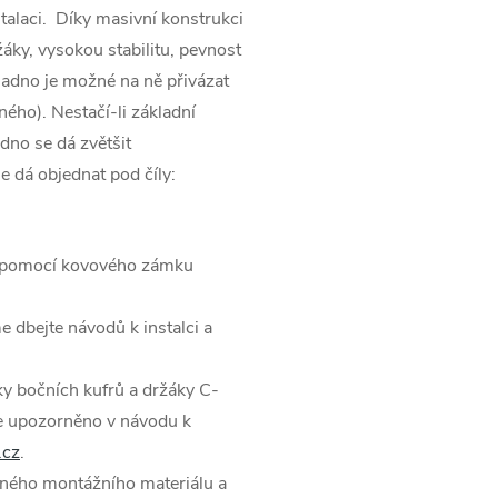
talaci. Díky masivní konstrukci
áky, vysokou stabilitu, pevnost
nadno je možné na ně přivázat
iného). Nestačí-li základní
adno se dá zvětšit
 dá objednat pod číly:
u pomocí kovového zámku
e dbejte návodů k instalci a
ky bočních kufrů a držáky C-
e upozorněno v návodu k
.cz
.
ného montážního materiálu a