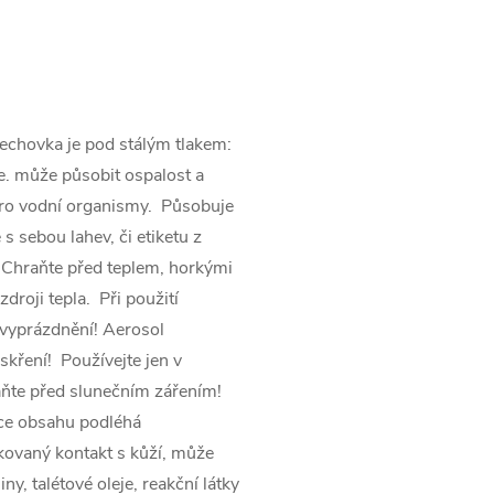
echovka je pod stálým tlakem:
. může působit ospalost a
pro vodní organismy. Působuje
s sebou lahev, či etiketu z
Chraňte před teplem, horkými
roji tepla. Při použití
 vyprázdnění! Aerosol
skření! Používejte jen v
ňte před slunečním zářením!
ace obsahu podléhá
vaný kontakt s kůží, může
y, talétové oleje, reakční látky