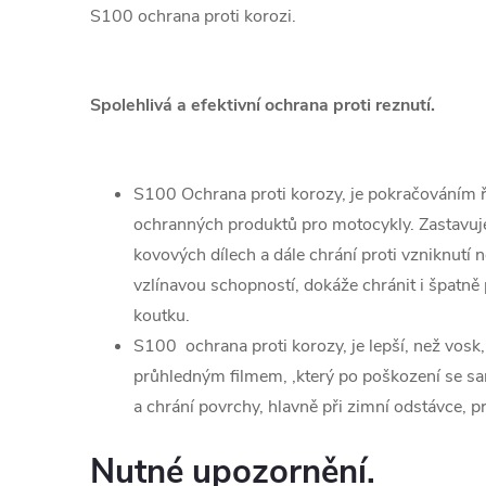
S100 ochrana proti korozi.
Spolehlivá a efektivní ochrana proti reznutí.
S100 Ochrana proti korozy, je pokračováním 
ochranných produktů pro motocykly. Zastavuje 
kovových dílech a dále chrání proti vzniknut
vzlínavou schopností, dokáže chránit i špatně
koutku.
S100 ochrana proti korozy, je lepší, než vos
průhledným filmem, ,který po poškození se s
a chrání povrchy, hlavně při zimní odstávce, 
Nutné upozornění.