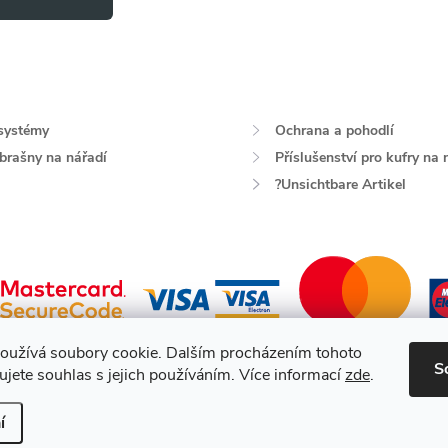
systémy
Ochrana a pohodlí
 brašny na nářadí
Příslušenství pro kufry na 
?Unsichtbare Artikel
oužívá soubory cookie. Dalším procházením tohoto
S
jete souhlas s jejich používáním. Více informací
zde
.
a.
í