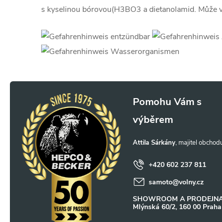
s kyselinou bórovou(H3BO3 a dietanolamid. Může vy
Z
á
p
Attila Sárkány
a
+420 602 237 811
samoto
@
volny.cz
t
SHOWROOM A PRODEJNA
Mlýnská 60/2, 160 00 Praha
í