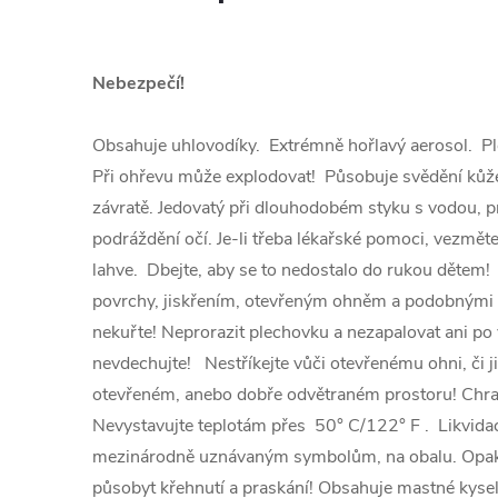
Nebezpečí!
Obsahuje uhlovodíky. Extrémně hořlavý aerosol. Pl
Při ohřevu může explodovat! Působuje svědění kůže
závratě. Jedovatý při dlouhodobém styku s vodou, 
podráždění očí. Je-li třeba lékařské pomoci, vezměte 
lahve. Dbejte, aby se to nedostalo do rukou dětem!
povrchy, jiskřením, otevřeným ohněm a podobnými zd
nekuřte! Neprorazit plechovku a nezapalovat ani po
nevdechujte! Nestříkejte vůči otevřenému ohni, či ji
otevřeném, anebo dobře odvětraném prostoru! Chra
Nevystavujte teplotám přes 50° C/122° F . Likvid
mezinárodně uznávaným symbolům, na obalu. Opako
působyt křehnutí a praskání! Obsahuje mastné kyselin