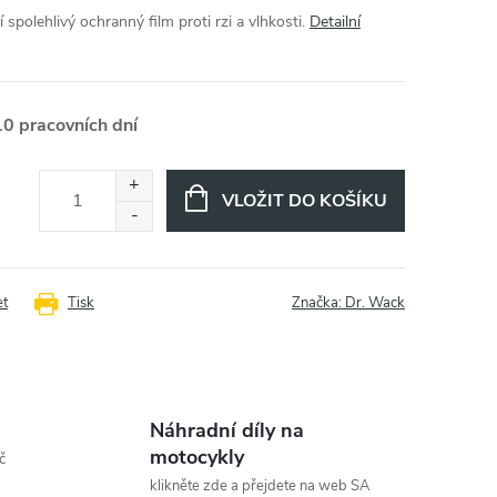
spolehlivý ochranný film proti rzi a vlhkosti.
Detailní
10 pracovních dní
VLOŽIT DO KOŠÍKU
et
Tisk
Značka:
Dr. Wack
Náhradní díly na
motocykly
č
klikněte zde a přejdete na web SA