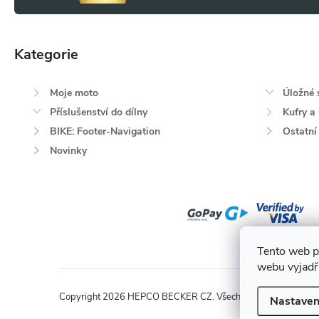
Kategorie
Přeskočit
kategorie
Moje moto
Úložné 
Příslušenství do dílny
Kufry a
BIKE: Footer-Navigation
Ostatní
Novinky
Tento web p
webu vyjadřu
Copyright 2026
HEPCO BECKER CZ
. Všechna práva vyhrazen
Nastaven