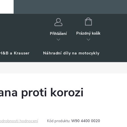
NÁKUPNÍ
KOŠÍK
Prázdný košík
Přihlášení
H&B a Krauser
Náhradní díly na motocykly
Příslu
na proti korozi
odrobnosti hodnocení
Kód produktu:
W90 4400 0020