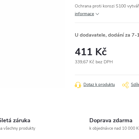
Ochrana proti korozi S100 vytváří 
informace
U dodavatele, dodání za 7-
411 Kč
339,67 Kč bez DPH
Měrná
cena:
Dotaz k produktu
Sdíl
5letá záruka
Doprava zdarma
a všechny produkty
k objednávce nad 10 000 K