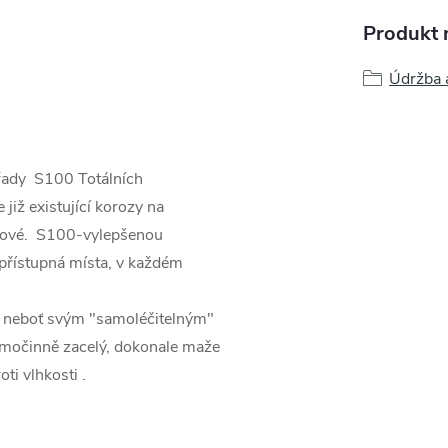
Produkt n
Údržba a
řady S100 Totálních
již existující korozy na
í nové. S100-vylepšenou
 přístupná místa, v každém
k, neboť svým "samoléčitelným"
amočinně zacelý, dokonale maže
proti vlhkosti .