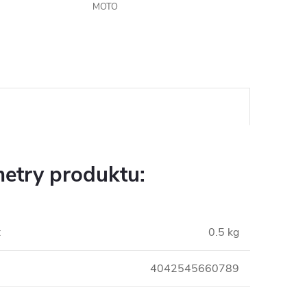
MOTO
etry produktu:
:
0.5 kg
4042545660789