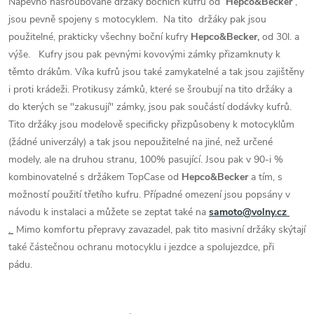
Napevno našroubované držáky bočních kufrů od
Hepco&Becker
,
jsou pevně spojeny s motocyklem. Na tito držáky pak jsou
použitelné, prakticky všechny boční kufry
Hepco&Becker,
od 30l. a
výše. Kufry jsou pak pevnými kovovými zámky přizamknuty k
těmto drákům. Víka kufrů jsou také zamykatelné a tak jsou zajištěny
i proti krádeži. Protikusy zámků, které se šroubují na tito držáky a
do kterých se "zakusují" zámky, jsou pak součástí dodávky kufrů.
Tito držáky jsou modelově specificky přizpůsobeny k motocyklům
(žádné univerzály) a tak jsou nepoužitelné na jiné, než určené
modely, ale na druhou stranu, 100% pasující. Jsou pak v 90-i %
kombinovatelné s držákem TopCase od
Hepco&Becker
a tím, s
možností použití třetího kufru. Případné omezení jsou popsány v
návodu k instalaci a můžete se zeptat také na
samoto@volny.cz
.
Mimo komfortu přepravy zavazadel, pak tito masivní držáky skýtají
také částečnou ochranu motocyklu i jezdce a spolujezdce, při
pádu.