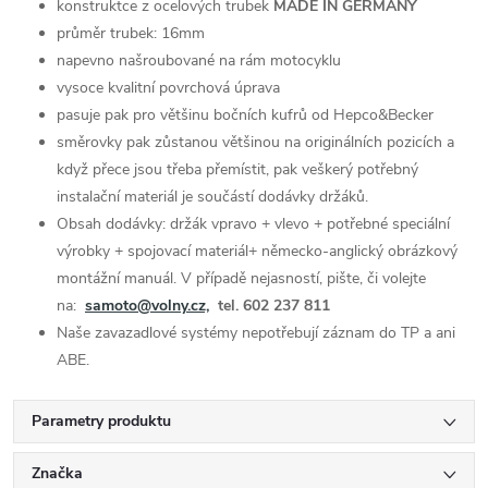
konstruktce z ocelových trubek
MADE IN GERMANY
průměr trubek: 16mm
napevno našroubované na rám motocyklu
vysoce kvalitní povrchová úprava
pasuje pak pro většinu bočních kufrů od Hepco&Becker
směrovky pak zůstanou většinou na originálních pozicích a
když přece jsou třeba přemístit, pak veškerý potřebný
instalační materiál je součástí dodávky držáků.
Obsah dodávky: držák vpravo + vlevo + potřebné speciální
výrobky + spojovací materiál+ německo-anglický obrázkový
montážní manuál. V případě nejasností, pište, či volejte
na:
samoto@volny.cz,
tel. 602 237 811
Naše zavazadlové systémy nepotřebují záznam do TP a ani
ABE.
Parametry produktu
Značka