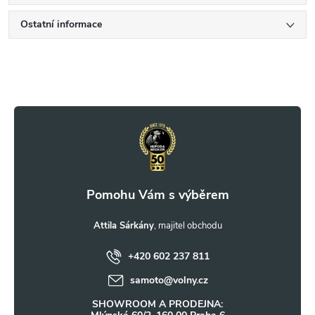
Ostatní informace
Z
á
p
a
t
Attila Sárkány
+420 602 237 811
í
samoto
@
volny.cz
SHOWROOM A PRODEJNA: