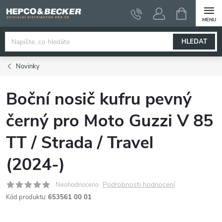
Přejít
NÁKUPNÍ
KOŠÍK
na
obsah
HLEDAT
Novinky
Boční nosič kufru pevný
černý pro Moto Guzzi V 85
TT / Strada / Travel
(2024-)
Podrobnosti hodnocení
Neohodnoceno
Kód produktu:
653561 00 01