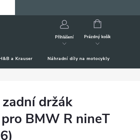
NÁKUPNÍ
KOŠÍK
Prázdný košík
Přihlášení
H&B a Krauser
Náhradní díly na motocykly
Příslu
 zadní držák
, pro BMW R nineT
6)