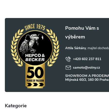
Z
á
p
Attila Sárkány
a
+420 602 237 811
samoto
@
volny.cz
t
SHOWROOM A PRODEJNA
Mlýnská 60/2, 160 00 Praha
í
Kategorie
Přeskočit