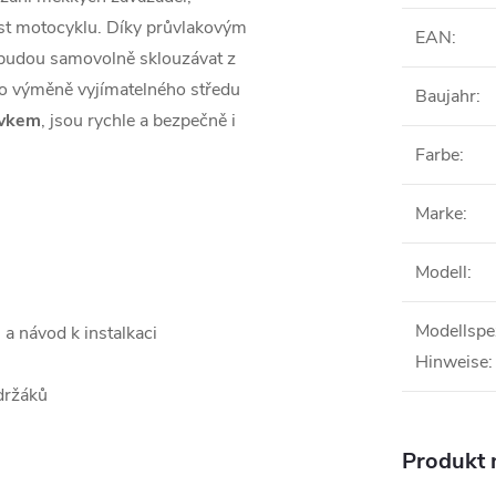
část motocyklu. Díky průvlakovým
EAN
:
ebudou samovolně sklouzávat z
po výměně vyjímatelného středu
Baujahr
:
rvkem
, jsou rychle a bezpečně i
Farbe
:
Marke
:
Modell
:
Modellspe
 a návod k instalkaci
Hinweise
:
držáků
Produkt n