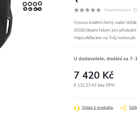
P
Neohodnoceno
Vysoce kvalitní černý zadní drž
2016).Idealní řešení pro přivázán
Hepco&Becker na Tvůj motocykl.
U dodavatele, dodání za 7-
7 420 Kč
6 132,23 Kč bez DPH
Měrná
cena:
Dotaz k produktu
Sdíl