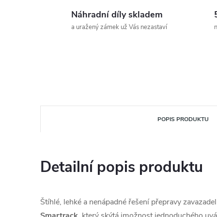
Náhradní díly skladem
a uražený zámek už Vás nezastaví
n
POPIS PRODUKTU
Detailní popis produktu
Štíhlé, lehké a nenápadné řešení přepravy zavazade
Smartrack
, který skýtá jmožnost jednoduchého uv