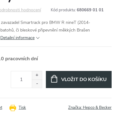
odrobnosti hodnocení
Kód produktu:
680669 01 01
ák zavazadel Smartrack pro BMW R nineT (2014-
í batohů, či bleskové připevnění měkkých Brašen
Detailní informace
10 pracovních dní
VLOŽIT DO KOŠÍKU
et
Tisk
Značka:
Hepco & Becker