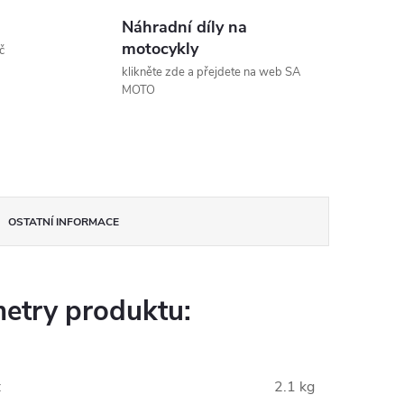
Náhradní díly na
motocykly
č
klikněte zde a přejdete na web SA
MOTO
OSTATNÍ INFORMACE
etry produktu:
:
2.1 kg