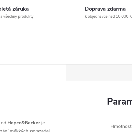
5letá záruka
Doprava zdarma
a všechny produkty
k objednávce nad 10 000 K
Param
l od
Hepco&Becker
je
Hmotnost
ázání měkkých zavazadel,