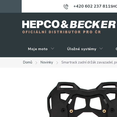
Přejít
+420 602 237 811
SHO
na
obsah
Moje moto
Úložné systémy
Domů
Novinky
Smartrack zadní držák zavazadel, 