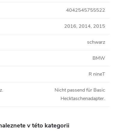
4042545755522
2016, 2014, 2015
schwarz
BMW
R nineT
z.
Nicht passend für Basic
Hecktaschenadapter.
aleznete v této kategorii