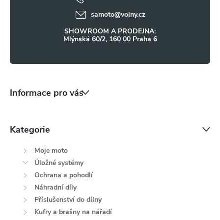
í
samoto
@
volny.cz
SHOWROOM A PRODEJNA:
Mlýnská 60/2, 160 00 Praha 6
Informace pro vás
Kategorie
Moje moto
Úložné systémy
Ochrana a pohodlí
Náhradní díly
Příslušenství do dílny
Kufry a brašny na nářadí