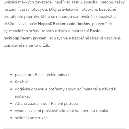
uvázání měkkých zavazadel, například stanu, spacáku, batohu, tašky,
na zadní část motocyklu. Díky průvlakovým otvorům, bezpečně
protáhnete popruhy, které se nebudou samovolně sklouzávat z
držáku. Navíc naše
Hepco&Becker zadní brašny
, po výměně
vyjímatelného středu tohoto držáku a nahrazení
Basic
rychloupínacím prvkem
, jsou rychle a bezpečně i bez přivazování,
upínatelné na tento držák.
pasuje pro Basic rychloupínací
flexibilní
dodávka obsahuje potřebný spojovací materiál a návod k
instalkaci
ABE či záznam do TP, není potřeba
vysoce kvalitní práškové lakování na povrchu držáků
solidní konstrukce