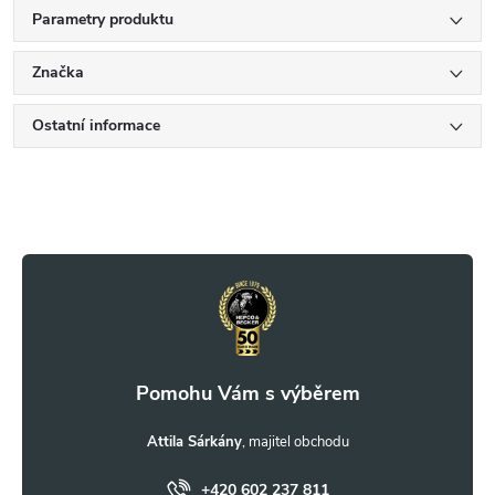
Parametry produktu
Značka
Ostatní informace
Z
á
p
a
t
Attila Sárkány
+420 602 237 811