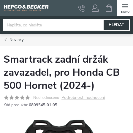
Přejít
NÁKUPNÍ
KOŠÍK
na
obsah
HLEDAT
Novinky
Smartrack zadní držák
zavazadel, pro Honda CB
500 Hornet (2024-)
Podrobnosti hodnocení
Neohodnoceno
Kód produktu:
6809545 01 05