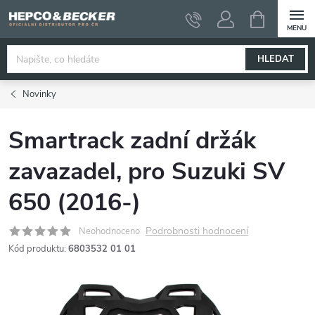
Přejít
NÁKUPNÍ
KOŠÍK
na
obsah
HLEDAT
Novinky
Smartrack zadní držák
zavazadel, pro Suzuki SV
650 (2016-)
Podrobnosti hodnocení
Neohodnoceno
Kód produktu:
6803532 01 01