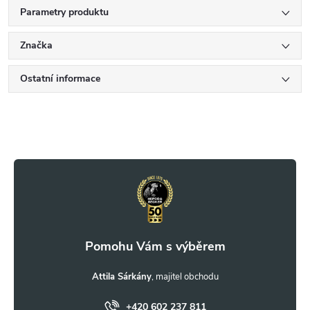
Parametry produktu
Značka
Ostatní informace
Z
á
p
a
t
Attila Sárkány
+420 602 237 811