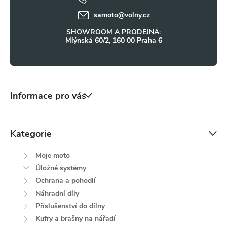
í
samoto
@
volny.cz
SHOWROOM A PRODEJNA:
Mlýnská 60/2, 160 00 Praha 6
Informace pro vás
Kategorie
Moje moto
Úložné systémy
Ochrana a pohodlí
Náhradní díly
Příslušenství do dílny
Kufry a brašny na nářadí