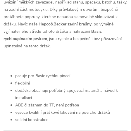
uvázání měkkých zavazadel, například stanu, spacáku, batohu, tašky,
na zadní část motocyklu. Díky průvlakovým otvorům, bezpečně
protáhnete popruhy, které se nebudou samovolně sklouzávat z
držáku. Navíc naše
Hepco&Becker zadní brašny
, po výměně
vyjímatelného středu tohoto držáku a nahrazení
Basic
rychloupínacím prvkem
, jsou rychle a bezpečně i bez přivazování,
upínatelné na tento držák.
pasuje pro Basic rychloupínací
flexibilní
dodávka obsahuje potřebný spojovací materiál a návod k
instalkaci
ABE či záznam do TP, není potřeba
vysoce kvalitní práškové lakování na povrchu držáků
solidní konstrukce