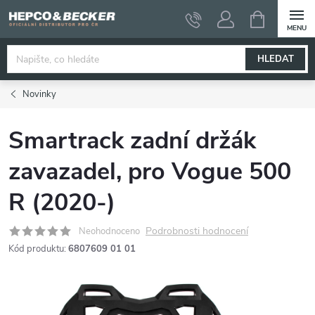
Přejít
NÁKUPNÍ
KOŠÍK
na
obsah
HLEDAT
Novinky
Smartrack zadní držák
zavazadel, pro Vogue 500
R (2020-)
Podrobnosti hodnocení
Neohodnoceno
Kód produktu:
6807609 01 01