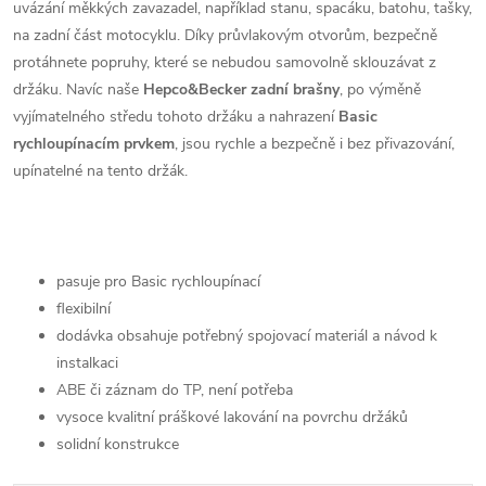
uvázání měkkých zavazadel, například stanu, spacáku, batohu, tašky,
na zadní část motocyklu. Díky průvlakovým otvorům, bezpečně
protáhnete popruhy, které se nebudou samovolně sklouzávat z
držáku. Navíc naše
Hepco&Becker zadní brašny
, po výměně
vyjímatelného středu tohoto držáku a nahrazení
Basic
rychloupínacím prvkem
, jsou rychle a bezpečně i bez přivazování,
upínatelné na tento držák.
pasuje pro Basic rychloupínací
flexibilní
dodávka obsahuje potřebný spojovací materiál a návod k
instalkaci
ABE či záznam do TP, není potřeba
vysoce kvalitní práškové lakování na povrchu držáků
solidní konstrukce