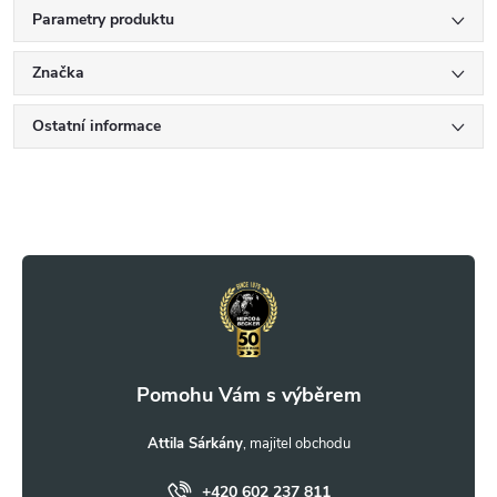
Parametry produktu
Značka
Ostatní informace
Z
á
p
a
t
Attila Sárkány
+420 602 237 811