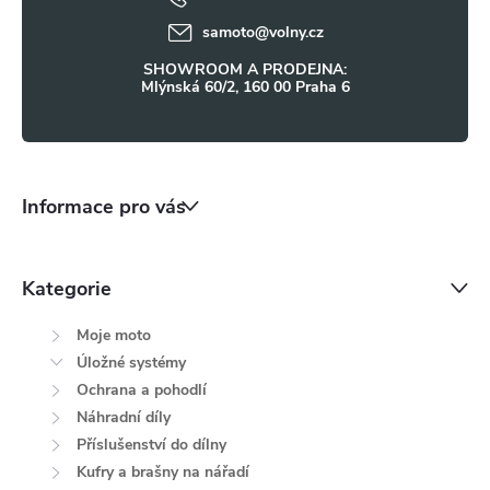
í
samoto
@
volny.cz
SHOWROOM A PRODEJNA:
Mlýnská 60/2, 160 00 Praha 6
Informace pro vás
Kategorie
Moje moto
Úložné systémy
Ochrana a pohodlí
Náhradní díly
Příslušenství do dílny
Kufry a brašny na nářadí