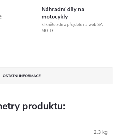
Náhradní díly na
motocykly
č
klikněte zde a přejdete na web SA
MOTO
OSTATNÍ INFORMACE
etry produktu:
:
2.3 kg