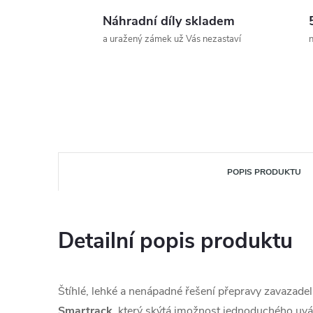
Náhradní díly skladem
a uražený zámek už Vás nezastaví
n
POPIS PRODUKTU
Detailní popis produktu
Štíhlé, lehké a nenápadné řešení přepravy zavazade
Smartrack
, který skýtá jmožnost jednoduchého uv