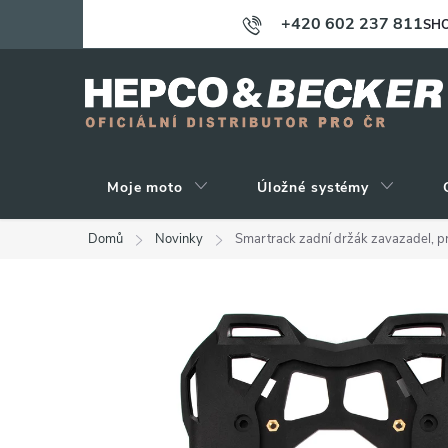
Přejít
+420 602 237 811
SHO
na
obsah
Moje moto
Úložné systémy
Domů
Novinky
Smartrack zadní držák zavazadel, 