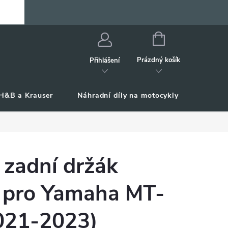
NÁKUPNÍ
KOŠÍK
Prázdný košík
Přihlášení
H&B a Krauser
Náhradní díly na motocykly
Příslu
 zadní držák
, pro Yamaha MT-
2021-2023)