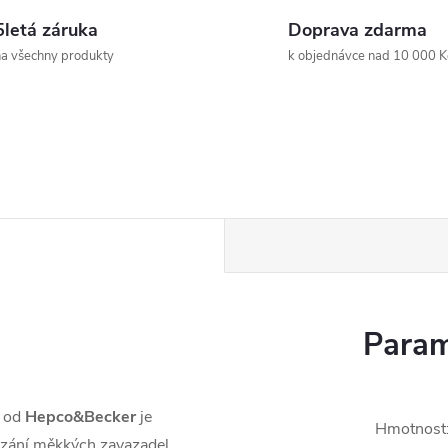
5letá záruka
Doprava zdarma
a všechny produkty
k objednávce nad 10 000 K
Param
l od
Hepco&Becker
je
Hmotnost
ázání měkkých zavazadel,