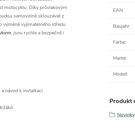
část motocyklu. Díky průvlakovým
EAN
:
ebudou samovolně sklouzávat z
po výměně vyjímatelného středu
Baujahr
:
rvkem
, jsou rychle a bezpečně i
Farbe
:
Marke
:
Modell
:
 a návod k instalkaci
Produkt n
držáků
Novinky