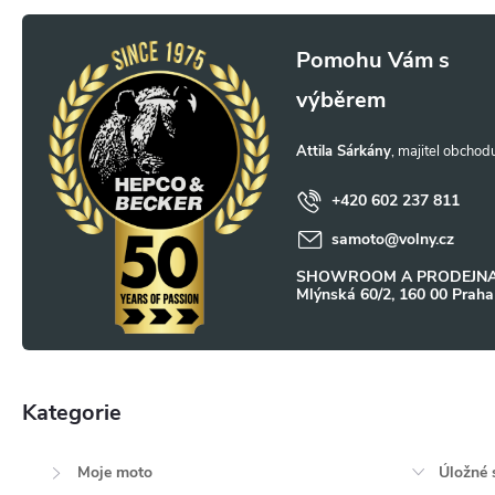
Z
á
p
Attila Sárkány
a
+420 602 237 811
samoto
@
volny.cz
t
SHOWROOM A PRODEJNA
Mlýnská 60/2, 160 00 Praha
í
Kategorie
Přeskočit
kategorie
Moje moto
Úložné 