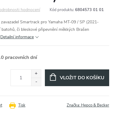
odrobnosti hodnocení
Kód produktu:
6804573 01 01
ák zavazadel Smartrack pro Yamaha MT-09 / SP (2021-
ní batohů, či bleskové připevnění měkkých Brašen
Detailní informace
10 pracovních dní
VLOŽIT DO KOŠÍKU
et
Tisk
Značka:
Hepco & Becker