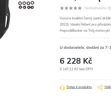
P
Neohodnoceno
Vysoce kvalitní černý zadní drž
2023). Idealní řešení pro přivázá
Hepco&Becker na Tvůj motocykl.
U dodavatele, dodání za 7-
6 228 Kč
5 147,11 Kč bez DPH
Měrná
cena:
Dotaz k produktu
Sdíl