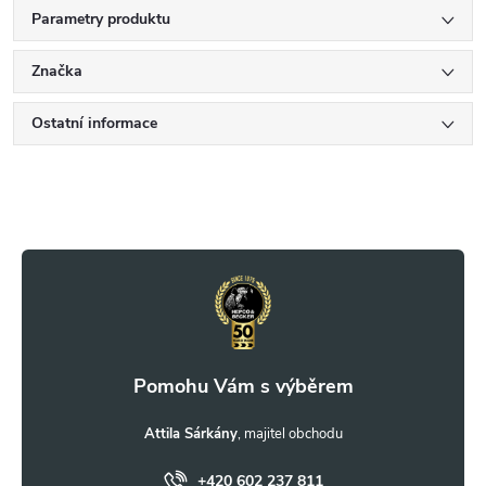
Parametry produktu
Značka
Ostatní informace
Z
á
p
a
t
Attila Sárkány
+420 602 237 811