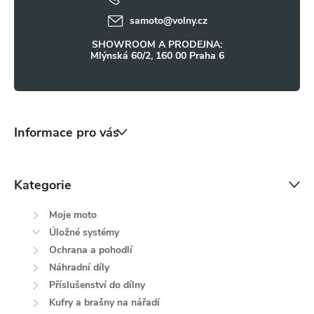
í
samoto
@
volny.cz
SHOWROOM A PRODEJNA:
Mlýnská 60/2, 160 00 Praha 6
Informace pro vás
Kategorie
Moje moto
Úložné systémy
Ochrana a pohodlí
Náhradní díly
Příslušenství do dílny
Kufry a brašny na nářadí