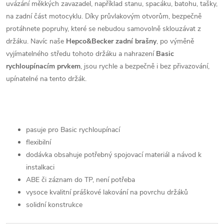
uvázání měkkých zavazadel, například stanu, spacáku, batohu, tašky,
na zadní část motocyklu. Díky průvlakovým otvorům, bezpečně
protáhnete popruhy, které se nebudou samovolně sklouzávat z
držáku. Navíc naše
Hepco&Becker zadní brašny
, po výměně
vyjímatelného středu tohoto držáku a nahrazení
Basic
rychloupínacím prvkem
, jsou rychle a bezpečně i bez přivazování,
upínatelné na tento držák.
pasuje pro Basic rychloupínací
flexibilní
dodávka obsahuje potřebný spojovací materiál a návod k
instalkaci
ABE či záznam do TP, není potřeba
vysoce kvalitní práškové lakování na povrchu držáků
solidní konstrukce