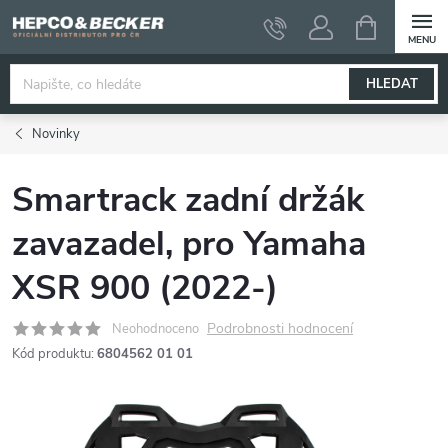
Přejít
NÁKUPNÍ
KOŠÍK
na
obsah
HLEDAT
Novinky
Smartrack zadní držák
zavazadel, pro Yamaha
XSR 900 (2022-)
Podrobnosti hodnocení
Neohodnoceno
Kód produktu:
6804562 01 01