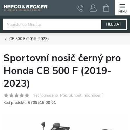
Přejít
NÁKUPNÍ
KOŠÍK
na
obsah
HLEDAT
CB 500 F (2019-2023)
Sportovní nosič černý pro
Honda CB 500 F (2019-
2023)
Podrobnosti hodnocení
Neohodnoceno
Kód produktu:
6709515 00 01