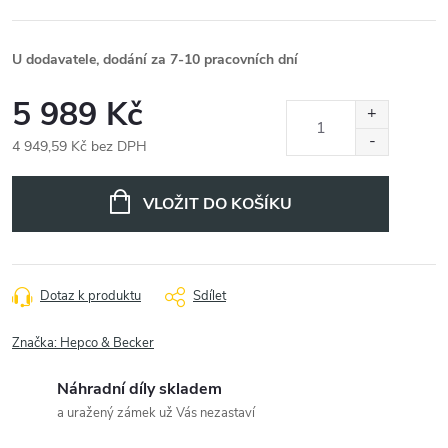
U dodavatele, dodání za 7-10 pracovních dní
5 989 Kč
4 949,59 Kč bez DPH
Měrná
cena:
VLOŽIT DO KOŠÍKU
Dotaz k produktu
Sdílet
Značka:
Hepco & Becker
Náhradní díly skladem
a uražený zámek už Vás nezastaví