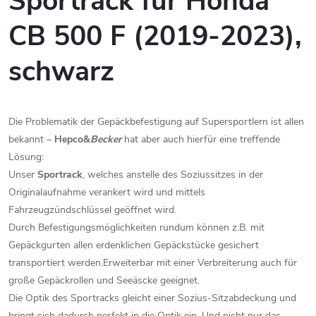
Sportrack für Honda
CB 500 F (2019-2023),
schwarz
Die Problematik der Gepäckbefestigung auf Supersportlern ist allen
bekannt –
Hepco&
Becker
hat aber auch hierfür eine treffende
Lösung:
Unser
Sportrack
, welches anstelle des Soziussitzes in der
Originalaufnahme verankert wird und mittels
Fahrzeugzündschlüssel geöffnet wird.
Durch Befestigungsmöglichkeiten rundum können z.B. mit
Gepäckgurten allen erdenklichen Gepäckstücke gesichert
transportiert werden.Erweiterbar mit einer Verbreiterung auch für
große Gepäckrollen und Seeäscke geeignet.
Die Optik des Sportracks gleicht einer Sozius-Sitzabdeckung und
bringt sich dadurch perfekt in die Optik ein. Und nicht nur das -