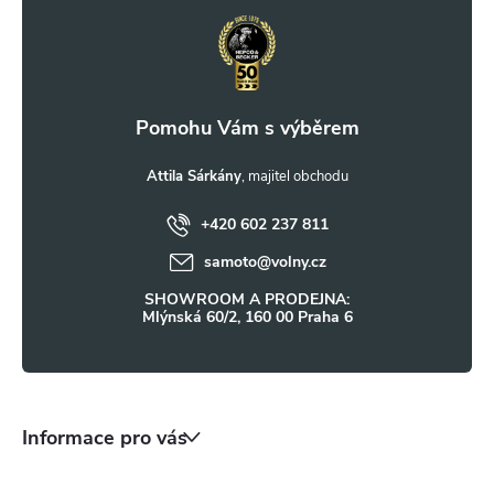
á
p
a
t
Attila Sárkány
+420 602 237 811
í
samoto
@
volny.cz
SHOWROOM A PRODEJNA:
Mlýnská 60/2, 160 00 Praha 6
Informace pro vás