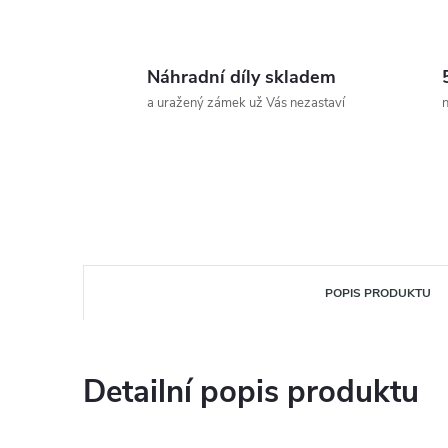
Náhradní díly skladem
a uražený zámek už Vás nezastaví
n
POPIS PRODUKTU
Detailní popis produktu