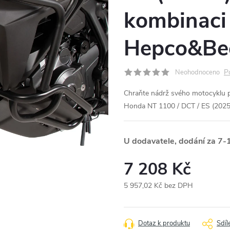
kombinaci 
Hepco&Be
P
Neohodnoceno
Chraňte nádrž svého motocyklu
Honda NT 1100 / DCT / ES (2025
U dodavatele, dodání za 7-
7 208 Kč
5 957,02 Kč bez DPH
Měrná
cena:
Dotaz k produktu
Sdíl