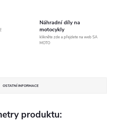
Náhradní díly na
motocykly
č
klikněte zde a přejdete na web SA
MOTO
OSTATNÍ INFORMACE
etry produktu: