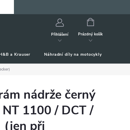
NÁKUPNÍ
KOŠÍK
Prázdný košík
Přihlášení
H&B a Krauser
Náhradní díly na motocykly
Příslu
ecker)
rám nádrže černý
 NT 1100 / DCT /
 (jen při