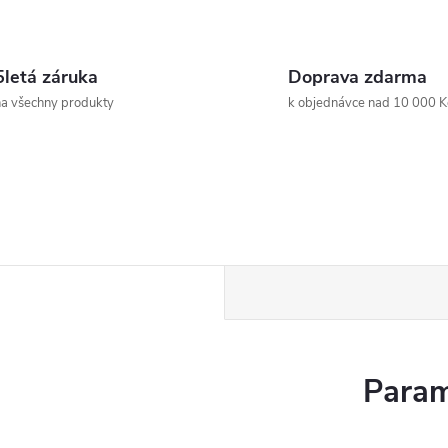
5letá záruka
Doprava zdarma
a všechny produkty
k objednávce nad 10 000 K
Param