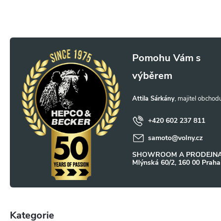
Z
á
p
Attila Sárkány
a
+420 602 237 811
samoto
@
volny.cz
t
SHOWROOM A PRODEJNA
Mlýnská 60/2, 160 00 Praha
í
Kategorie
Přeskočit