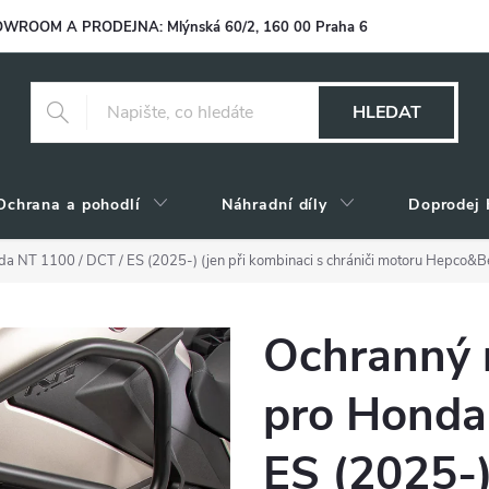
WROOM A PRODEJNA: Mlýnská 60/2, 160 00 Praha 6
HLEDAT
Ochrana a pohodlí
Náhradní díly
Doprodej 
a NT 1100 / DCT / ES (2025-) (jen při kombinaci s chrániči motoru Hepco&B
Ochranný 
pro Honda
ES (2025-)