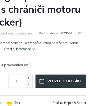
s chrániči motoru
cker)
odrobnosti hodnocení
Kód produktu:
5029551 00 01
 pomocí černého Ochrannéhoi rámu nádrže pro Honda
-).
Detailní informace
10 pracovních dní
VLOŽIT DO KOŠÍKU
et
Tisk
Značka:
Hepco & Becker