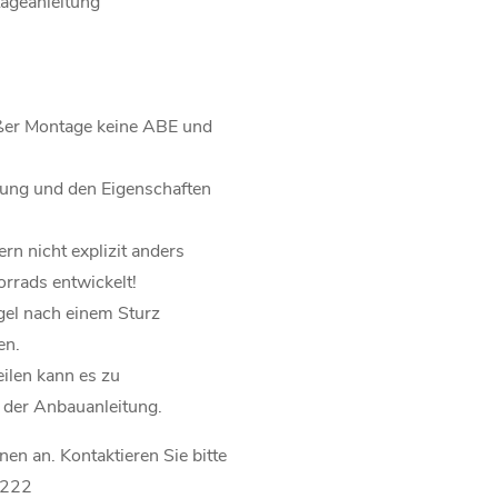
ageanleitung
ßer Montage keine ABE und
itung und den Eigenschaften
rn nicht explizit anders
rrads entwickelt!
gel nach einem Sturz
en.
eilen kann es zu
 der Anbauanleitung.
nen an. Kontaktieren Sie bitte
 222