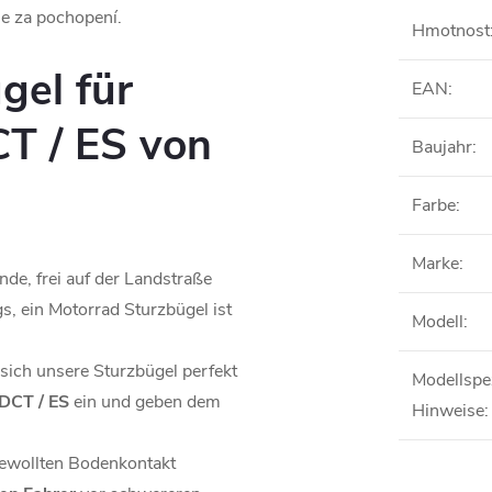
me za pochopení.
Hmotnost
gel für
EAN
:
T / ES von
Baujahr
:
Farbe
:
Marke
:
de, frei auf der Landstraße
gs, ein Motorrad Sturzbügel ist
Modell
:
 sich unsere Sturzbügel perfekt
Modellspe
DCT / ES
ein und geben dem
Hinweise
:
gewollten Bodenkontakt