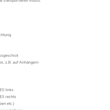
al transportieren musst.
chtung
issgeschick
es, z.B. auf Anhängern
ES links
ES rechts
ben etc.)