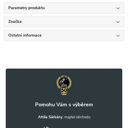
Parametry produktu
Značka
Ostatní informace
Z
á
p
a
t
Attila Sárkány