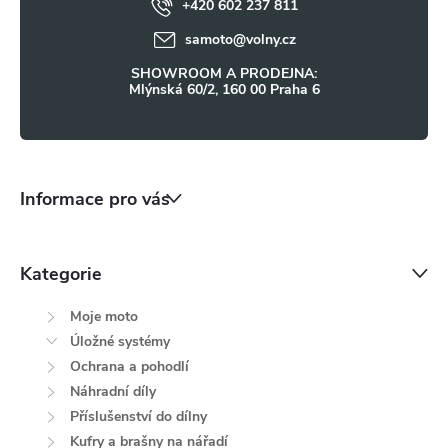
+420 602 237 811
í
samoto
@
volny.cz
SHOWROOM A PRODEJNA:
Mlýnská 60/2, 160 00 Praha 6
Informace pro vás
Kategorie
Moje moto
Úložné systémy
Ochrana a pohodlí
Náhradní díly
Příslušenství do dílny
Kufry a brašny na nářadí