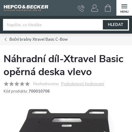
Přejít
NÁKUPNÍ
KOŠÍK
na
obsah
HLEDAT
Boční brašny Xtravel Basic C-Bow
Náhradní díl-Xtravel Basic
opěrná deska vlevo
Podrobnosti hodnocení
Neohodnoceno
Kód produktu:
700010706