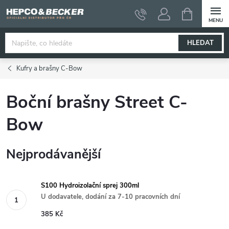
Přejít
NÁKUPNÍ
KOŠÍK
na
obsah
HLEDAT
Kufry a brašny C-Bow
Boční brašny Street C-
Bow
Nejprodávanější
S100 Hydroizolační sprej 300ml
U dodavatele, dodání za 7-10 pracovních dní
385 Kč