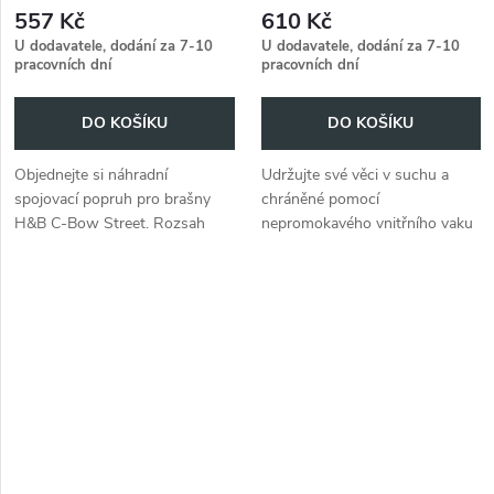
Hepco&Becker C-Bow
557 Kč
610 Kč
STREET
U dodavatele, dodání za 7-10
U dodavatele, dodání za 7-10
pracovních dní
pracovních dní
DO KOŠÍKU
DO KOŠÍKU
Objednejte si náhradní
Udržujte své věci v suchu a
spojovací popruh pro brašny
chráněné pomocí
H&B C-Bow Street. Rozsah
nepromokavého vnitřního vaku
dodávky: 1 kus.
pro brašnu Hepco&Becker C-
Bow STREET.