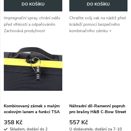
o
DO KOŠÍKU
DO KOŠÍKU
d
d
Impregnační spray, chrání oděv
Chraňte svůj vak na nádrž před
u
před vlhkostí a odpařováním.
krádeží pomocí bezpečného
u
Zachovává prodyšnost
kombinačního zámku +
k
klimatických membrán a
ocelového lana potaženého
k
zabraňuje blednutí vlivem UV
plastem.
t
záření.
t
ů
ů
Kombinovaný zámek s malým
Náhradní díl-Ramenní popruh
ocelovým lanem a funkcí TSA
pro brašny H&B C-Bow Street
358 Kč
557 Kč
Skladem, dodání do 2
U dodavatele, dodání za 7-10