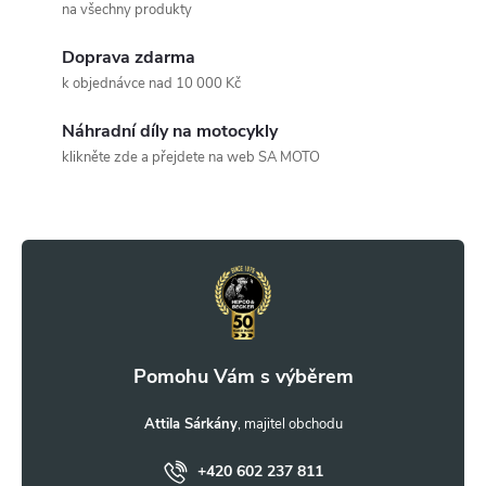
á
na všechny produkty
d
Doprava zdarma
a
k objednávce nad 10 000 Kč
c
Náhradní díly na motocykly
klikněte zde a přejdete na web SA MOTO
í
Z
p
r
á
v
p
k
a
y
t
Attila Sárkány
v
ý
+420 602 237 811