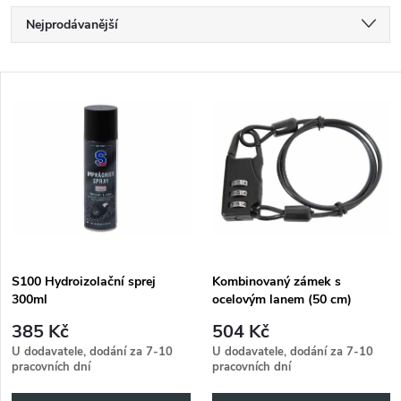
Ř
Nejprodávanější
a
Nejlevnější
V
Nejdražší
z
ý
Abecedně
e
p
n
i
í
s
p
S100 Hydroizolační sprej
Kombinovaný zámek s
300ml
ocelovým lanem (50 cm)
p
r
385 Kč
504 Kč
r
U dodavatele, dodání za 7-10
U dodavatele, dodání za 7-10
pracovních dní
pracovních dní
o