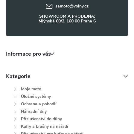
í
samoto
@
volny.cz
p
SHOWROOM A PRODEJNA:
i
Mlýnská 60/2, 160 00 Praha 6
s
u
Informace pro vás
Kategorie
Moje moto
Úložné systémy
Ochrana a pohodlí
Náhradní díly
Příslušenství do dílny
Kufry a brašny na nářadí
Příslušenství pro kufry na nářadí