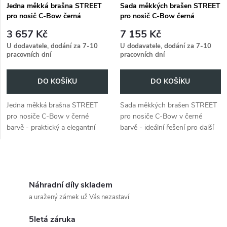
Jedna měkká brašna STREET
Sada měkkých brašen STREET
pro nosič C-Bow černá
pro nosič C-Bow černá
3 657 Kč
7 155 Kč
U dodavatele, dodání za 7-10
U dodavatele, dodání za 7-10
pracovních dní
pracovních dní
DO KOŠÍKU
DO KOŠÍKU
Jedna měkká brašna STREET
Sada měkkých brašen STREET
pro nosiče C-Bow v černé
pro nosiče C-Bow v černé
barvě - praktický a elegantní
barvě - ideální řešení pro další
úložný prostor pro vaše
úložný prostor na cestách na
motocyklové dobrodružství.
motorce.
O
v
Náhradní díly skladem
a uražený zámek už Vás nezastaví
l
5letá záruka